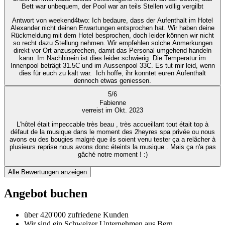
Bett war unbequem, der Pool war an teils Stellen völlig vergilbt
Antwort von weekend4two
: Ich bedaure, dass der Aufenthalt im Hotel
Alexander nicht deinen Erwartungen entsprochen hat. Wir haben deine
Rückmeldung mit dem Hotel besprochen, doch leider können wir nicht
so recht dazu Stellung nehmen. Wir empfehlen solche Anmerkungen
direkt vor Ort anzusprechen, damit das Personal umgehend handeln
kann. Im Nachhinein ist dies leider schwierig. Die Temperatur im
Innenpool beträgt 31.5C und im Aussenpool 33C. Es tut mir leid, wenn
dies für euch zu kalt war. Ich hoffe, ihr konntet euren Aufenthalt
dennoch etwas geniessen.
5
/
6
Fabienne
verreist im Okt. 2023
L'hôtel était impeccable très beau , très accueillant tout était top à
défaut de la musique dans le moment des 2heyres spa privée ou nous
avons eu des bougies malgré que ils soient venu tester ça a relâcher à
plusieurs reprise nous avons donc éteints la musique . Mais ça n'a pas
gâché notre moment ! :)
Alle Bewertungen anzeigen
Angebot buchen
über 420'000 zufriedene Kunden
Wir sind ein Schweizer Unternehmen aus Bern