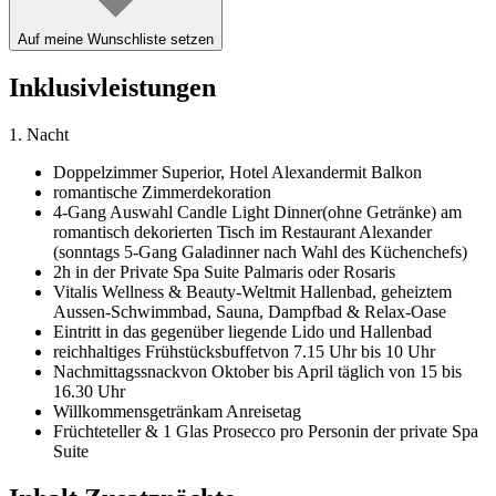
Auf meine Wunschliste setzen
Inklusivleistungen
1. Nacht
Doppelzimmer Superior,
Hotel Alexander
mit Balkon
romantische Zimmerdekoration
4-Gang Auswahl Candle Light Dinner
(ohne Getränke) am
romantisch dekorierten Tisch im Restaurant Alexander
(sonntags 5-Gang Galadinner nach Wahl des Küchenchefs)
2h in der Private Spa Suite Palmaris oder Rosaris
Vitalis Wellness & Beauty-Welt
mit Hallenbad, geheiztem
Aussen-Schwimmbad, Sauna, Dampfbad & Relax-Oase
Eintritt in das gegenüber liegende Lido und Hallenbad
reichhaltiges Frühstücksbuffet
von 7.15 Uhr bis 10 Uhr
Nachmittagssnack
von Oktober bis April täglich von 15 bis
16.30 Uhr
Willkommensgetränk
am Anreisetag
Früchteteller & 1 Glas Prosecco pro Person
in der private Spa
Suite