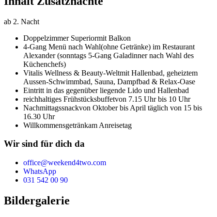
Inhalt Zusatznächte
ab 2. Nacht
Doppelzimmer Superior
mit Balkon
4-Gang Menü nach Wahl
(ohne Getränke) im Restaurant
Alexander (sonntags 5-Gang Galadinner nach Wahl des
Küchenchefs)
Vitalis Wellness & Beauty-Welt
mit Hallenbad, geheiztem
Aussen-Schwimmbad, Sauna, Dampfbad & Relax-Oase
Eintritt in das gegenüber liegende Lido und Hallenbad
reichhaltiges Frühstücksbuffet
von 7.15 Uhr bis 10 Uhr
Nachmittagssnack
von Oktober bis April täglich von 15 bis
16.30 Uhr
Willkommensgetränk
am Anreisetag
Wir sind für dich da
office@weekend4two.com
WhatsApp
031 542 00 90
Bildergalerie