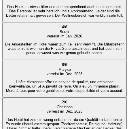
Das Hotel ist etwas älter und dementsprechend auch so eingerichtet.
Das Personal ist sehr herzlich und zuvorkommend. Leider sind die
Better relativ hart gewessen. Der Wellnesbereich war wirklich sehr toll.
4
/
6
Burak
verreist im Jan. 2026
Die Angestellten im Hotel waren zum Teil sehr verwirrt. Die Mitarbeiterin
wusste nicht wie man die Privat Suite abschliesst und hat auch nich
genau gewusst was wir genau gebucht haben.
6
/
6
Maryse
verreist im Dez. 2023
L’hôte Alexander offre un service de qualité, une ambiance
bienveillante, un SPA privatif de rêve. On a eu un immense plaisir.
Merci à tous pour votre gentillesse, votre disponibilité et votre accueil.
2
/
6
Christoph
verreist im Dez. 2023
Das Hotel hat zns ein wenig enttäuscht, da die Qualität einfach fehlte.
Es wurde überall extrem gespart (Pooltemperatur, Reinigung, Heizung).
Unser Zimmer hatte überall verschlagene Mücken an der Decke, das