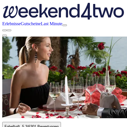
Erlebnisse
Gutscheine
Last Minute
Fabelhaft
5.3
/6
301 Bewertungen