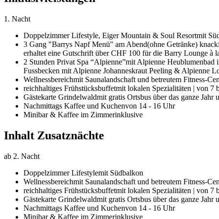
1. Nacht
Doppelzimmer Lifestyle,
Eiger Mountain & Soul Resort
mit Sü
3 Gang "Barrys Napf Menü" am Abend
(ohne Getränke) knacki
erhaltet eine Gutschrift über CHF 100 für die Barry Lounge à 
2 Stunden Privat Spa “Alpienne”
mit Alpienne Heublumenbad in
Fussbecken mit Alpienne Johanneskraut Peeling & Alpienne Lo
Wellnessbereich
mit Saunalandschaft und betreutem Fitness-Cen
reichhaltiges Frühstücksbuffet
mit lokalen Spezialitäten | von 7
Gästekarte Grindelwald
mit gratis Ortsbus über das ganze Jahr
Nachmittags Kaffee und Kuchen
von 14 - 16 Uhr
Minibar & Kaffee im Zimmer
inklusive
Inhalt Zusatznächte
ab 2. Nacht
Doppelzimmer Lifestyle
mit Südbalkon
Wellnessbereich
mit Saunalandschaft und betreutem Fitness-Cen
reichhaltiges Frühstücksbuffet
mit lokalen Spezialitäten | von 7
Gästekarte Grindelwald
mit gratis Ortsbus über das ganze Jahr
Nachmittags Kaffee und Kuchen
von 14 - 16 Uhr
Minibar & Kaffee im Zimmer
inklusive