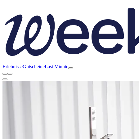
Erlebnisse
Gutscheine
Last Minute