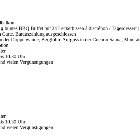
dbalkon
g-buntes BBQ Büffet mit 24 Leckerbissen à discrétion / Tagesdessert | 
la Carte. Barauszahlung ausgeschlossen
 der Doppelwanne, Bergföhre Aufguss in der Cocoon Sauna, Mineralst
tion
ter
 bis 10.30 Uhr
 und vielen Vergünstigungen
ter
 bis 10.30 Uhr
 und vielen Vergünstigungen