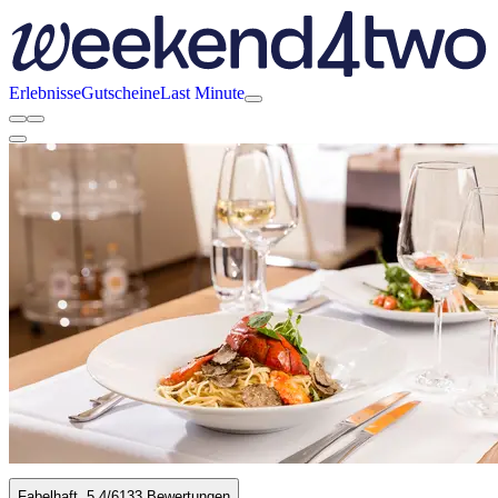
Erlebnisse
Gutscheine
Last Minute
Fabelhaft
5.4
/6
133 Bewertungen