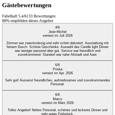
Gästebewertungen
Fabelhaft
5.4
/
6
133
Bewertungen
88%
empfehlen dieses Angebot
4
/
6
Jean-Michel
verreist im Juli 2026
Zimmer war zweckmässig und sehr schön dekoriert. Ausstattung mit
feinem Dusch. Schöne Geschenke. Auswahl des Candle light Dinner
war weniger passend aber gut. Service war freundlich und
zuvorkommend. Standort war nahe Altstadt und Aare.
6
/
6
Priska
verreist im Apr. 2026
Sehr gut! Äusserst freundliches, aufmerksames und zuvorkommendes
Personal.
6
/
6
Marco
verreist im März 2026
Tolles Angebot! Nettes Personal, schönes und leckeres Dinner und
sehr gutes Frühstück.