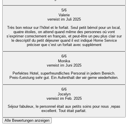
5
/
6
Valerie
verreist im Juli 2025
Très bon retour sur l’hôtel et le forfait. Seul petit bémol pour un local,
quatre étoiles, on attend quand même des personnes où vont
s’exprimer correctement en français, et peut-être un peu plus clair sur
le descriptif du petit déjeuner quand il est indiqué Home Service
préciser que c’est un forfait avec supplément
6
/
6
Monika
verreist im Juni 2025
Perfektes Hotel, superfreundliches Personal in jedem Bereich.
Preis-/Leistung sehr gut. Ein Aufenthalt der wir gerne wiederholen.
6
/
6
Jocelyn
verreist im Feb. 2025
Séjour fabuleux, le personnel était aux petits soins pour nous ,repas
excellent. Tout était parfait.
Alle Bewertungen anzeigen