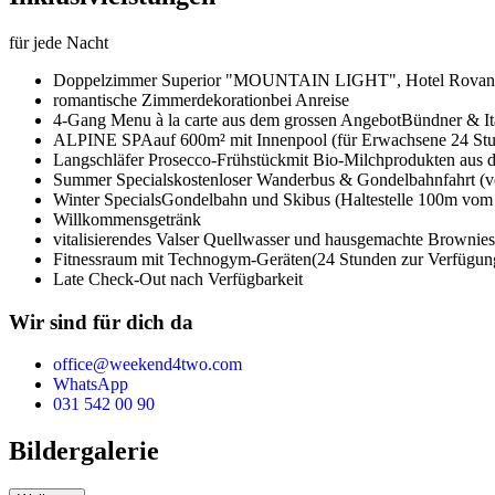
für jede Nacht
Doppelzimmer Superior "MOUNTAIN LIGHT",
Hotel Rovan
romantische Zimmerdekoration
bei Anreise
4-Gang Menu à la carte aus dem grossen Angebot
Bündner & It
ALPINE SPA
auf 600m² mit Innenpool (für Erwachsene 24 Stu
Langschläfer Prosecco-Frühstück
mit Bio-Milchprodukten aus d
Summer Specials
kostenloser Wanderbus & Gondelbahnfahrt (vo
Winter Specials
Gondelbahn und Skibus (Haltestelle 100m vom 
Willkommensgetränk
vitalisierendes Valser Quellwasser und hausgemachte Brownies
Fitnessraum mit Technogym-Geräten
(24 Stunden zur Verfügun
Late Check-Out nach Verfügbarkeit
Wir sind für dich da
office@weekend4two.com
WhatsApp
031 542 00 90
Bildergalerie