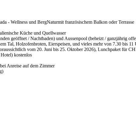
ada - Wellness und BergNatur
mit französischem Balkon oder Terrasse
alienische Küche und Quellwasser
nden geöffnet / Nachtbaden) und Aussenpool (beheizt / ganzjährig off
em Tal, Holzofenbroten, Eierspeisen, und vieles mehr von 7.30 bis 11
raussichtlich vom 20. Juni bis 25. Oktober 2026), Lunchpaket für CH
Hotel) kostenlos
bei Anreise auf dem Zimmer
g)