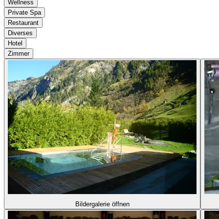
Wellness
Private Spa
Restaurant
Diverses
Hotel
Zimmer
Bildergalerie öffnen