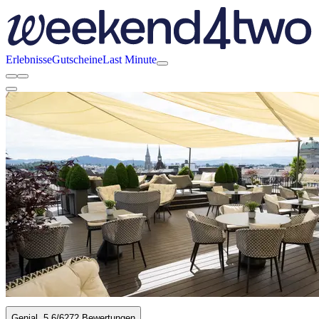
Erlebnisse
Gutscheine
Last Minute
Genial
5.6
/6
272 Bewertungen