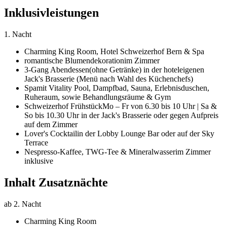
Inklusivleistungen
1. Nacht
Charming King Room,
Hotel Schweizerhof Bern & Spa
romantische Blumendekoration
im Zimmer
3-Gang Abendessen
(ohne Getränke) in der hoteleigenen
Jack's Brasserie (Menü nach Wahl des Küchenchefs)
Spa
mit Vitality Pool, Dampfbad, Sauna, Erlebnisduschen,
Ruheraum, sowie Behandlungsräume & Gym
Schweizerhof Frühstück
Mo – Fr von 6.30 bis 10 Uhr | Sa &
So bis 10.30 Uhr in der Jack's Brasserie oder gegen Aufpreis
auf dem Zimmer
Lover's Cocktail
in der Lobby Lounge Bar oder auf der Sky
Terrace
Nespresso-Kaffee, TWG-Tee & Mineralwasser
im Zimmer
inklusive
Inhalt Zusatznächte
ab 2. Nacht
Charming King Room