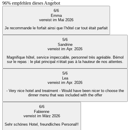
96%
empfehlen dieses Angebot
6
/
6
Emma
verreist im Mai 2026
Je recommande le forfait ainsi que l’hôtel car tout était parfait
5
/
6
Sandrine
verreist im Apr. 2026
Magnifique hôtel, service impeccable, personnel très agréable. Bémol
sur le repas : le plat principal n’était pas à la hauteur de nos attentes.
5
/
6
Lea
verreist im Apr. 2026
- Very nice hotel and treatment - Would have been nicer to choose the
dinner menu that was included with the offer
6
/
6
Fabienne
verreist im März 2026
Sehr schönes Hotel, freundliches Personal!!