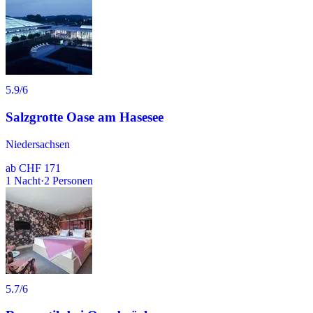
5.9
/6
Salzgrotte Oase am Hasesee
Niedersachsen
ab
CHF 171
1
Nacht
·
2
Personen
5.7
/6