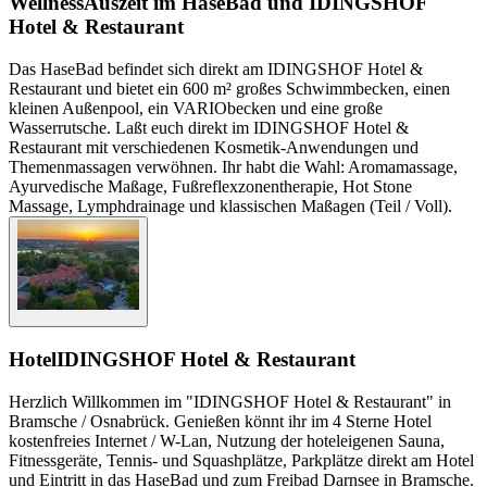
Wellness
Auszeit im HaseBad und IDINGSHOF
Hotel & Restaurant
Das HaseBad befindet sich direkt am IDINGSHOF Hotel &
Restaurant und bietet ein 600 m² großes Schwimmbecken, einen
kleinen Außenpool, ein VARIObecken und eine große
Wasserrutsche. Laßt euch direkt im IDINGSHOF Hotel &
Restaurant mit verschiedenen Kosmetik-Anwendungen und
Themenmassagen verwöhnen. Ihr habt die Wahl: Aromamassage,
Ayurvedische Maßage, Fußreflexzonentherapie, Hot Stone
Massage, Lymphdrainage und klassischen Maßagen (Teil / Voll).
Hotel
IDINGSHOF Hotel & Restaurant
Herzlich Willkommen im "IDINGSHOF Hotel & Restaurant" in
Bramsche / Osnabrück. Genießen könnt ihr im 4 Sterne Hotel
kostenfreies Internet / W-Lan, Nutzung der hoteleigenen Sauna,
Fitnessgeräte, Tennis- und Squashplätze, Parkplätze direkt am Hotel
und Eintritt in das HaseBad und zum Freibad Darnsee in Bramsche.