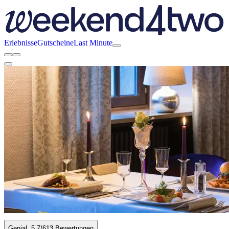
Erlebnisse
Gutscheine
Last Minute
Genial
5.7
/6
13 Bewertungen