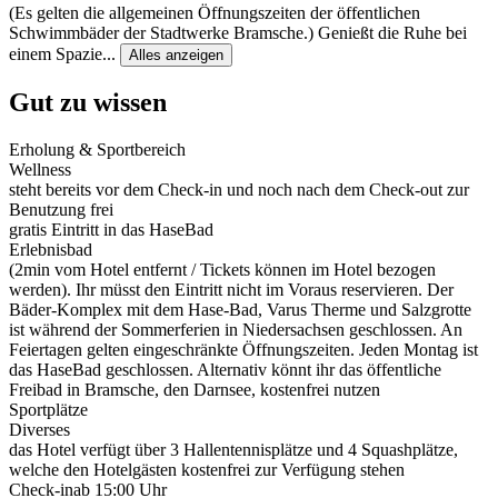
(Es gelten die allgemeinen Öffnungszeiten der öffentlichen
Schwimmbäder der Stadtwerke Bramsche.) Genießt die Ruhe bei
einem Spazie
...
Alles anzeigen
Gut zu wissen
Erholung & Sportbereich
Wellness
steht bereits vor dem Check-in und noch nach dem Check-out zur
Benutzung frei
gratis Eintritt in das HaseBad
Erlebnisbad
(2min vom Hotel entfernt / Tickets können im Hotel bezogen
werden). Ihr müsst den Eintritt nicht im Voraus reservieren. Der
Bäder-Komplex mit dem Hase-Bad, Varus Therme und Salzgrotte
ist während der Sommerferien in Niedersachsen geschlossen. An
Feiertagen gelten eingeschränkte Öffnungszeiten. Jeden Montag ist
das HaseBad geschlossen. Alternativ könnt ihr das öffentliche
Freibad in Bramsche, den Darnsee, kostenfrei nutzen
Sportplätze
Diverses
das Hotel verfügt über 3 Hallentennisplätze und 4 Squashplätze,
welche den Hotelgästen kostenfrei zur Verfügung stehen
Check-in
ab 15:00 Uhr