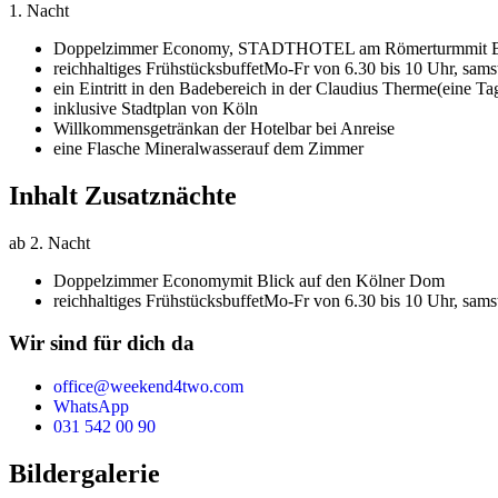
1. Nacht
Doppelzimmer Economy,
STADTHOTEL am Römerturm
mit 
reichhaltiges Frühstücksbuffet
Mo-Fr von 6.30 bis 10 Uhr, samst
ein Eintritt in den Badebereich in der Claudius Therme
(eine Ta
inklusive Stadtplan von Köln
Willkommensgetränk
an der Hotelbar bei Anreise
eine Flasche Mineralwasser
auf dem Zimmer
Inhalt Zusatznächte
ab 2. Nacht
Doppelzimmer Economy
mit Blick auf den Kölner Dom
reichhaltiges Frühstücksbuffet
Mo-Fr von 6.30 bis 10 Uhr, samst
Wir sind für dich da
office@weekend4two.com
WhatsApp
031 542 00 90
Bildergalerie