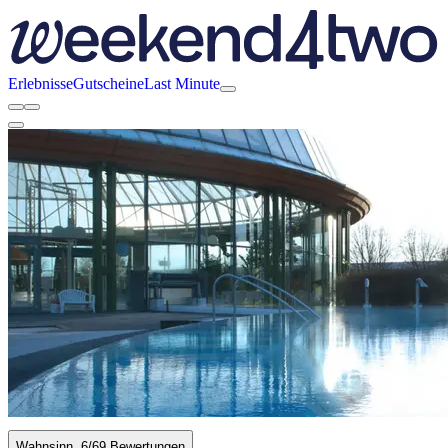
Erlebnisse
Gutscheine
Last Minute
Wahnsinn
6
/6
9 Bewertungen