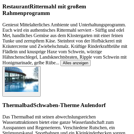
Restaurant
Rittermahl mit großem
Rahmenprogramm
Geniesst Mittelalterliches Ambiente und Unterhaltungsprogramm.
Euch wird ein authentisches Rittermahl serviert - Süffig und edel
Met, handliches Gemüse aus dem Klostergarten mit einer feinen
Tunke und zerrupftem Käse. Steinbrot von der Hofbäckerei mit
Kräutercreme und Zwiebelschmalz. Kräftige Rinderkraftbrühe mit
Flädlein und knusprige Haxe vom Schwein, würzige
Hähnchenschlegel, Landsknechtsbraten, Ripple vom Schwein mit
Honigmarinade, gelbe Rübe
...
Alles anzeigen
Thermalbad
Schwaben-Therme Aulendorf
Das Thermalbad mit seinen abwechslungsreichen
Wasserattraktionen bietet eine ganze Wasserlandschaft zum
Ausspannen und Regenerieren. Verschiedene Rutschen, ein
Strömungskanal, Sportbahnen und ein Kleinkinderbecken sorgen