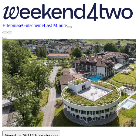
Erlebnisse
Gutscheine
Last Minute
Genial
5.7
/6
114 Bewertungen