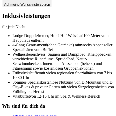
Auf meine Wunschliste setzen
Inklusivleistungen
für jede Nacht
Lodge Doppelzimmer,
Hotel Hof Weissbad
100 Meter vom
Haupthaus entfernt
4-Gang Genussmenü
(ohne Getränke) mittwochs Appenzeller
Spezialitäten vom Buffet
Wellnessbereich
vers. Saunen und Dampfbad, Kneippbecken,
verschiedene Ruheräume, Sprudelbad, Natur-
Schwimmbecken, Innen- und Aussenbad (beheizt) und
Fitnessraum sowie kostenlosen Gruppenlektionen
Frühstücksbuffet
mit vielen regionalen Spezialitäten von 7 bis
10.30 Uhr
Sommer-Specials
kostenlose Nutzung von E-Mountain und E-
City-Bikes & privater Garten mit vielen Sitzgelegenheiten von
Frühling bis Herbst
Vitalbuffet
von 12-15 Uhr im Spa & Wellness-Bereich
Wir sind für dich da