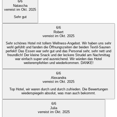
6
/
6
Natascha
verreist im Okt. 2025
Sehr gut
6
/
6
Robert
verreist im Okt. 2025
Sehr schönes Hotel mit tollem Wellness-Angebot. Wir haben uns sehr
wohl gefühlt und fanden die Öffnungszeiten der beiden Textil-Saunen
perfekt! Das Essen war sehr gut und das Personal sehr, sehr nett und
freundlich! Der kleine Snack und der leckere Strudel am Nachmittag
war einfach super und ausreichend. Wir würden das Hotel
weiterempfehlen und wiederkommen. DANKE!
6
/
6
Alexandra
verreist im Okt. 2025
Top Hotel, wir waren durch und durch zufrieden. Die Bewertungen
wiederspiegeln absolut, was man auch bekommt.
6
/
6
Julia
verreist im Okt. 2025