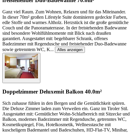
freistehender Duo-Badewanne
70.0m²
Ganz viel Raum. Zum Wohnen, Relaxen und für das Miteinander.
In dieser 70m² großen Lifestyle Suite dominieren gedeckte Farben,
edle Stoffe und warmes Altholz. Herzstück ist die große gemütliche
Couch und die Panoramaterrasse. In der freistehenden Badewanne
sind besondere Wohlfühlmomente mit Blick nach draußen
garantiert. Ausgestattet mit: begehbarer Schrank, offenes
Badezimmer mit Regendusche und freistehender Duo-Badewanne
sowie getrenntem WC, K
...
Alles anzeigen
Doppelzimmer Deluxe
mit Balkon
40.0m²
Sich zuhause fühlen in den Bergen und die Gemütlichkeit spüren.
Die Deluxe Zimmer laden zum Verweilen ein. Ganz im Tiroler Stil.
Ausgestattet mit: Gemütlicher Wohn-Schlafbereich mit Sitzecke und
Balkon, modernes Badezimmer mit Regendusche, getrenntes WC,
Kosmetikspiegel, Fön, Hotelkosmetik, Wellnesstasche mit
kuscheligem Bademantel und Badeschuhen, HD-Flat-TV, Minibar,