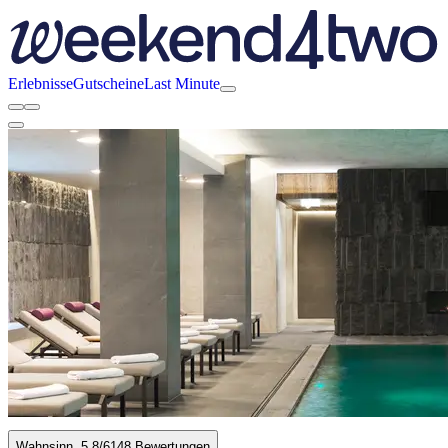
Erlebnisse
Gutscheine
Last Minute
Wahnsinn
5.8
/6
148 Bewertungen