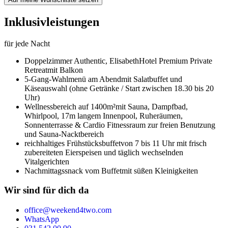
Inklusivleistungen
für jede Nacht
Doppelzimmer Authentic,
ElisabethHotel Premium Private
Retreat
mit Balkon
5-Gang-Wahlmenü am Abend
mit Salatbuffet und
Käseauswahl (ohne Getränke / Start zwischen 18.30 bis 20
Uhr)
Wellnessbereich auf 1400m²
mit Sauna, Dampfbad,
Whirlpool, 17m langem Innenpool, Ruheräumen,
Sonnenterrasse & Cardio Fitnessraum zur freien Benutzung
und Sauna-Nacktbereich
reichhaltiges Frühstücksbuffet
von 7 bis 11 Uhr mit frisch
zubereiteten Eierspeisen und täglich wechselnden
Vitalgerichten
Nachmittagssnack vom Buffet
mit süßen Kleinigkeiten
Wir sind für dich da
office@weekend4two.com
WhatsApp