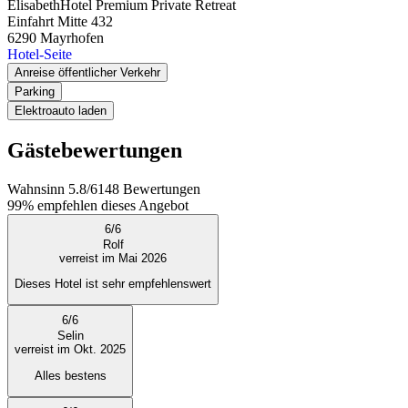
ElisabethHotel Premium Private Retreat
Einfahrt Mitte 432
6290
Mayrhofen
Hotel-Seite
Anreise öffentlicher Verkehr
Parking
Elektroauto laden
Gästebewertungen
Wahnsinn
5.8
/
6
148
Bewertungen
99%
empfehlen dieses Angebot
6
/
6
Rolf
verreist im Mai 2026
Dieses Hotel ist sehr empfehlenswert
6
/
6
Selin
verreist im Okt. 2025
Alles bestens