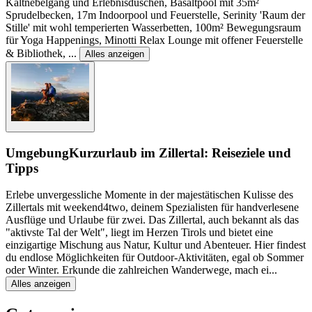
Kaltnebelgang und Erlebnisduschen, Basaltpool mit 35m²
Sprudelbecken, 17m Indoorpool und Feuerstelle, Serinity 'Raum der
Stille' mit wohl temperierten Wasserbetten, 100m² Bewegungsraum
für Yoga Happenings, Minotti Relax Lounge mit offener Feuerstelle
& Bibliothek,
...
Alles anzeigen
Umgebung
Kurzurlaub im Zillertal: Reiseziele und
Tipps
Erlebe unvergessliche Momente in der majestätischen Kulisse des
Zillertals mit weekend4two, deinem Spezialisten für handverlesene
Ausflüge und Urlaube für zwei. Das Zillertal, auch bekannt als das
"aktivste Tal der Welt", liegt im Herzen Tirols und bietet eine
einzigartige Mischung aus Natur, Kultur und Abenteuer. Hier findest
du endlose Möglichkeiten für Outdoor-Aktivitäten, egal ob Sommer
oder Winter. Erkunde die zahlreichen Wanderwege, mach ei
...
Alles anzeigen