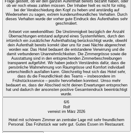
Frage gestellt, ob wir den ganzen Aufenthalt bereits bezahlt haben, oder
ob wir noch etwas zahlen müssen. Der Inhaber hielt es nicht für nötig,
bei der Verabschiedung den Kopf zu heben und anständig auf
Wiedersehen zu sagen, extrem kundenunfreundliches Verhalten. Durch
dieses Verhalten wurde der vorher gute Eindruck des Aufenthaltes sehr
geschmälert.
Antwort von weekend4two
: Die Unstimmigkeit bezüglich der Anzahl
Übernachtungen entstand aufgrund eines Systemfehlers, durch den
irrtümlich ein zusätzlicher Aufenthaltstag berücksichtigt wurde, obwohl
dein Aufenthalt bereits korrekt über uns für zwei Nächte abgerechnet
worden war. Das Hotel bedauert die entstandene Verwirrung und die
damit verbundenen Unannehmlichkeiten. Die Zimmergrösse sowie die
Ausstattung sind in den entsprechenden Zimmerbeschreibungen
transparent aufgeführt. Wir haben jedoch Verständnis dafür, dass die
persönliche Wahrnehmung von Raumgrösse und Komfort individuell
unterschiedlich ausfallen kann. Gleichzeitig freut sich das Hotel sehr,
dass du die Freundlichkeit des Teams – insbesondere im
Frühstücksservice – positiv hervorheben konntest. Umso mehr
bedauert es, dass der Abschied nicht deinen Erwartungen entsprochen
hat und dadurch der ansonsten positive Gesamteindruck beeinträchtigt
wurde.
6
/
6
Rolf
verreist im März 2026
Hotel mit schönem Zimmer an zentraler Lage mit sehr freundlichem
Personal. Das Frühstück war sehr gut. Gutes Essen im Restaurant.