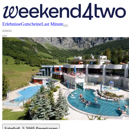
Erlebnisse
Gutscheine
Last Minute
Fabelhaft
5.3
/6
65 Bewertungen