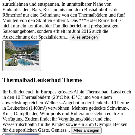
zurücklehnen und entspannen. In unmittelbarer Nähe von
Einkaufsläden, Bars, Restaurants und dem Busbahnhof ist der
Römerhof nur eine Gehminute von den Thermalbädern und fünf
Minuten von den Skiliften entfernt. Das ***Hotel Römerhof ist
nicht nur ein komfortabler Familienbetrieb mit preisgünstigen
Saisonangeboten, sondern erhielt im Juni 2016 auch die
Auszeichnung der Spezialisierun
...
Alles anzeigen
Thermalbad
Leukerbad Therme
Ihr befindet euch in Europas grösstes Alpin Thermalbad. Lasst euch
in den 10 Thermalbädern (28°C bis 43°C) und von einem
abwechslungsreichen Wellness-Angebot in der Leukerbad Therme
in Leukerbad (1400m²) verwöhnen. Mehrere gedeckte Schwimm-,
Kur-, Dampfbäder, Whirlpools und Ruheräume stehen euch zur
Verfügung. Zudem findet ihr Vergnügungsbäder und eine
Wasserrutschbahn für die Kinder sowie ein 25m Olympia-Becken
für die sportlichen Gäste. Geniess
...
Alles anzeigen