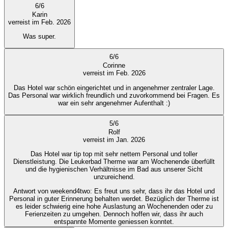
6
/
6
Karin
verreist im Feb. 2026
Was super.
6
/
6
Corinne
verreist im Feb. 2026
Das Hotel war schön eingerichtet und in angenehmer zentraler Lage.
Das Personal war wirklich freundlich und zuvorkommend bei Fragen. Es
war ein sehr angenehmer Aufenthalt :)
5
/
6
Rolf
verreist im Jan. 2026
Das Hotel war tip top mit sehr nettem Personal und toller
Dienstleistung. Die Leukerbad Therme war am Wochenende überfüllt
und die hygienischen Verhältnisse im Bad aus unserer Sicht
unzureichend.
Antwort von weekend4two
: Es freut uns sehr, dass ihr das Hotel und
Personal in guter Erinnerung behalten werdet. Bezüglich der Therme ist
es leider schwierig eine hohe Auslastung an Wochenenden oder zu
Ferienzeiten zu umgehen. Dennoch hoffen wir, dass ihr auch
entspannte Momente geniessen konntet.