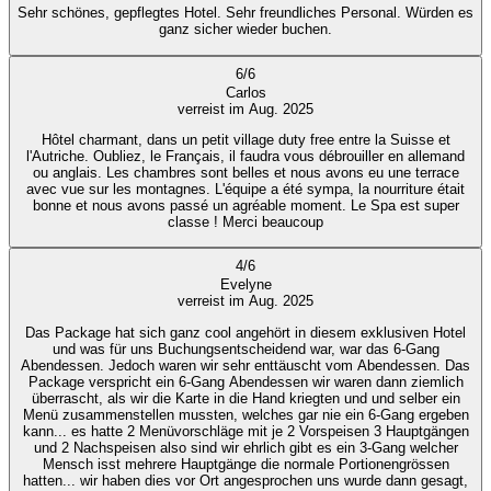
Sehr schönes, gepflegtes Hotel. Sehr freundliches Personal. Würden es
ganz sicher wieder buchen.
6
/
6
Carlos
verreist im Aug. 2025
Hôtel charmant, dans un petit village duty free entre la Suisse et
l'Autriche. Oubliez, le Français, il faudra vous débrouiller en allemand
ou anglais. Les chambres sont belles et nous avons eu une terrace
avec vue sur les montagnes. L'équipe a été sympa, la nourriture était
bonne et nous avons passé un agréable moment. Le Spa est super
classe ! Merci beaucoup
4
/
6
Evelyne
verreist im Aug. 2025
Das Package hat sich ganz cool angehört in diesem exklusiven Hotel
und was für uns Buchungsentscheidend war, war das 6-Gang
Abendessen. Jedoch waren wir sehr enttäuscht vom Abendessen. Das
Package verspricht ein 6-Gang Abendessen wir waren dann ziemlich
überrascht, als wir die Karte in die Hand kriegten und und selber ein
Menü zusammenstellen mussten, welches gar nie ein 6-Gang ergeben
kann... es hatte 2 Menüvorschläge mit je 2 Vorspeisen 3 Hauptgängen
und 2 Nachspeisen also sind wir ehrlich gibt es ein 3-Gang welcher
Mensch isst mehrere Hauptgänge die normale Portionengrössen
hatten... wir haben dies vor Ort angesprochen uns wurde dann gesagt,