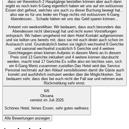
dass wir theoretisch 2 Hauptgänge bestellen können aber auch dann
ergibt es noch kein 6-Gang eigentlich haben wir uns auf ein exklusives
Essen dort gefreut, welches uns auch zu dieser Buchung bewegt hat...
also war es für uns leider ein Flopp nichts mit exklusivem 6-Gang
Abendessen... Schade hätten wir uns das Geld sparen können...
Antwort von weekend4two
: Wir bedauern, dass euch besonders das
Abendessen nicht überzeugt hat und nicht euren Vorstellungen
entsprach. Wir haben umgehend mit dem Hotel Kontakt aufgenommen
und sie teilten uns bereits mit, dass sie mit euch direkt auch schon im
Austausch sind. Grundsätzlich bieten sie täglich wechselnd 8 Gerichte
und saisonal wechselnd zusätzlich 5 Gerichte und 4 weitere
Gerichtegegen einen kleinen Aufpreis in diesem Menü an.In diesem
Preis sind 13 Gerichte inkludiert und 4 weitere können dazubucht
werden, macht total 17 Gerichte.Es sollte also ein leichtes sein, sich
ein 6-Gang Menü zusammen zustellen.Das Hotel wird das Service
Personal nochmals auf den Ablauf sensibilisieren damit die Gäste auch
korrekt und ausführlich instruiert werden über die Möglichkeiten. Sie
bedauern sehr, dass dies bei euch nicht der Fall war und nehmen eure
Rückmeldung sehr ernst.
6
/
6
Oksana
verreist im Juli 2025
Schönes Hotel, feines Essen, sehr gutes wellness
Alle Bewertungen anzeigen