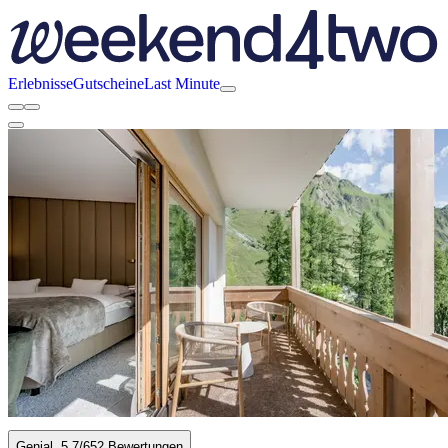
Erlebnisse
Gutscheine
Last Minute
Genial
5.7
/6
52 Bewertungen