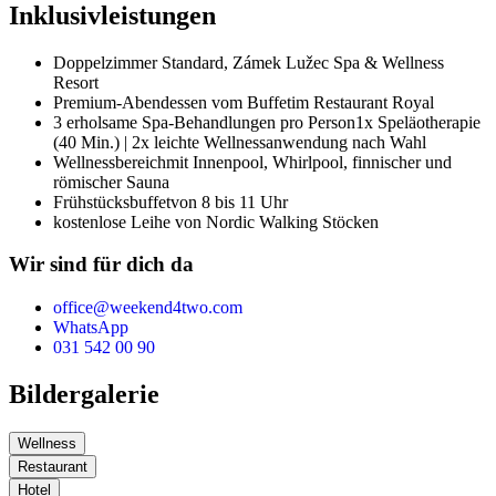
Inklusivleistungen
Doppelzimmer Standard,
Zámek Lužec Spa & Wellness
Resort
Premium-Abendessen vom Buffet
im Restaurant Royal
3 erholsame Spa-Behandlungen pro Person
1x Speläotherapie
(40 Min.) | 2x leichte Wellnessanwendung nach Wahl
Wellnessbereich
mit Innenpool, Whirlpool, finnischer und
römischer Sauna
Frühstücksbuffet
von 8 bis 11 Uhr
kostenlose Leihe von Nordic Walking Stöcken
Wir sind für dich da
office@weekend4two.com
WhatsApp
031 542 00 90
Bildergalerie
Wellness
Restaurant
Hotel