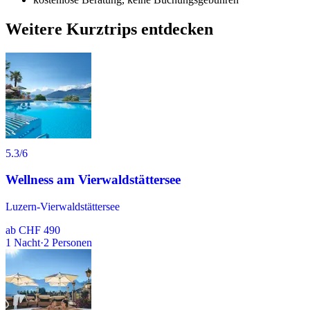
Weitere Kurztrips entdecken
5.3
/6
Wellness am Vierwaldstättersee
Luzern-Vierwaldstättersee
ab
CHF 490
1
Nacht
·
2
Personen