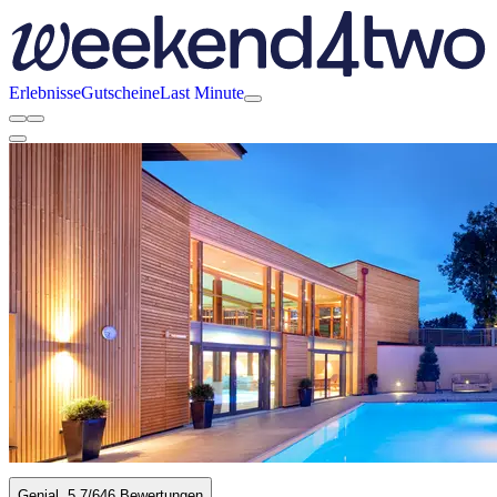
Erlebnisse
Gutscheine
Last Minute
Genial
5.7
/6
46 Bewertungen