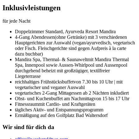
Inklusivleistungen
für jede Nacht
Doppelzimmer Standard,
Ayurveda Resort Mandira
4-Gang Abendessen
(ohne Getränke) mit 3 verschiedenen
Hauptgerichten zur Auswahl (vegan/ayurvedisch, vegetarisch
oder Fisch. Fleischgerichte sind gegen Aufpreis à la carte
dazu buchbar)
Mandira Spa, Thermal- & Saunawelt
mit Mandira Thermal
Spa, Innenpool sowie Aussen-Whirlpool und Aussenpool
durchgehend beheizt mit großzügiger, textilfreier
Liegeterrasse
reichhaltiges Frühstücksbuffet
von 7.30 bis 10 Uhr | mit
vegetarischer und veganer Auswahl
vegetarisches 2-Gang Mittagessen ab 2 Nächten inkludiert
Obst- und Kuchenbuffet am Nachmittag
von 15 bis 17 Uhr
Fitnessraum
mit Cardio- und Kraftgeräten
tägliches Aktiv- und Entspannungsprogramm
Ermäßigung auf den Golfplatz Bad Waltersdorf
Wir sind für dich da