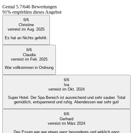
Genial
5.7
/
6
46
Bewertungen
91%
empfehlen dieses Angebot
6
/
6
Christine
verreist im Aug. 2025
Es hat an Nichts gefehlt.
6
/
6
Claudia
verreist im Feb. 2025
War vollkommen in Ordnung
6
/
6
Ina
verreist im Okt. 2024
Super Hotel. Der Spa Bereich ist ausreichend und sehr sauber. Total
gemütlich, entspannend und ruhig. Abendessen war sehr gut!
6
/
6
Gerhard
verreist im März 2024
Das Essen war war etwas ganz besonderes und wirklich ganz