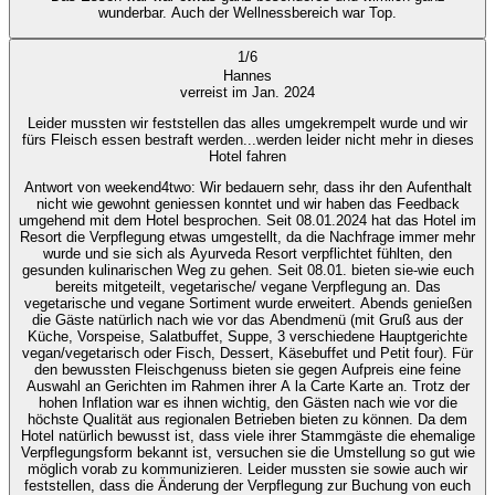
wunderbar. Auch der Wellnessbereich war Top.
1
/
6
Hannes
verreist im Jan. 2024
Leider mussten wir feststellen das alles umgekrempelt wurde und wir
fürs Fleisch essen bestraft werden...werden leider nicht mehr in dieses
Hotel fahren
Antwort von weekend4two
: Wir bedauern sehr, dass ihr den Aufenthalt
nicht wie gewohnt geniessen konntet und wir haben das Feedback
umgehend mit dem Hotel besprochen. Seit 08.01.2024 hat das Hotel im
Resort die Verpflegung etwas umgestellt, da die Nachfrage immer mehr
wurde und sie sich als Ayurveda Resort verpflichtet fühlten, den
gesunden kulinarischen Weg zu gehen. Seit 08.01. bieten sie-wie euch
bereits mitgeteilt, vegetarische/ vegane Verpflegung an. Das
vegetarische und vegane Sortiment wurde erweitert. Abends genießen
die Gäste natürlich nach wie vor das Abendmenü (mit Gruß aus der
Küche, Vorspeise, Salatbuffet, Suppe, 3 verschiedene Hauptgerichte
vegan/vegetarisch oder Fisch, Dessert, Käsebuffet und Petit four). Für
den bewussten Fleischgenuss bieten sie gegen Aufpreis eine feine
Auswahl an Gerichten im Rahmen ihrer A la Carte Karte an. Trotz der
hohen Inflation war es ihnen wichtig, den Gästen nach wie vor die
höchste Qualität aus regionalen Betrieben bieten zu können. Da dem
Hotel natürlich bewusst ist, dass viele ihrer Stammgäste die ehemalige
Verpflegungsform bekannt ist, versuchen sie die Umstellung so gut wie
möglich vorab zu kommunizieren. Leider mussten sie sowie auch wir
feststellen, dass die Änderung der Verpflegung zur Buchung von euch