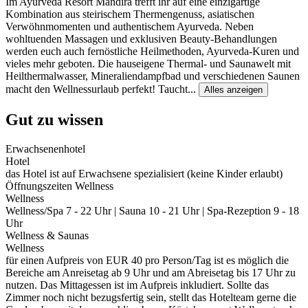
Im Ayurveda Resort Mandira trefft ihr auf eine einzigartige
Kombination aus steirischem Thermengenuss, asiatischen
Verwöhnmomenten und authentischem Ayurveda. Neben
wohltuenden Massagen und exklusiven Beauty-Behandlungen
werden euch auch fernöstliche Heilmethoden, Ayurveda-Kuren und
vieles mehr geboten. Die hauseigene Thermal- und Saunawelt mit
Heilthermalwasser, Mineraliendampfbad und verschiedenen Saunen
macht den Wellnessurlaub perfekt! Taucht
...
Alles anzeigen
Gut zu wissen
Erwachsenenhotel
Hotel
das Hotel ist auf Erwachsene spezialisiert (keine Kinder erlaubt)
Öffnungszeiten Wellness
Wellness
Wellness/Spa 7 - 22 Uhr | Sauna 10 - 21 Uhr | Spa-Rezeption 9 - 18
Uhr
Wellness & Saunas
Wellness
für einen Aufpreis von EUR 40 pro Person/Tag ist es möglich die
Bereiche am Anreisetag ab 9 Uhr und am Abreisetag bis 17 Uhr zu
nutzen. Das Mittagessen ist im Aufpreis inkludiert. Sollte das
Zimmer noch nicht bezugsfertig sein, stellt das Hotelteam gerne die