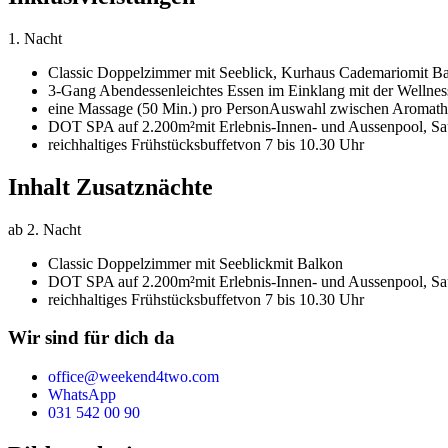
1. Nacht
Classic Doppelzimmer mit Seeblick,
Kurhaus Cademario
mit B
3-Gang Abendessen
leichtes Essen im Einklang mit der Wellne
eine Massage (50 Min.) pro Person
Auswahl zwischen Aromather
DOT SPA auf 2.200m²
mit Erlebnis-Innen- und Aussenpool, 
reichhaltiges Frühstücksbuffet
von 7 bis 10.30 Uhr
Inhalt Zusatznächte
ab 2. Nacht
Classic Doppelzimmer mit Seeblick
mit Balkon
DOT SPA auf 2.200m²
mit Erlebnis-Innen- und Aussenpool, 
reichhaltiges Frühstücksbuffet
von 7 bis 10.30 Uhr
Wir sind für dich da
office@weekend4two.com
WhatsApp
031 542 00 90