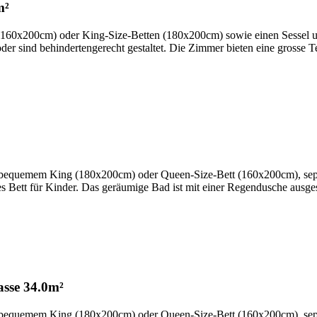
m²
160x200cm) oder King-Size-Betten (180x200cm) sowie einen Sessel un
der sind behindertengerecht gestaltet. Die Zimmer bieten eine grosse T
 mit bequemem King (180x200cm) oder Queen-Size-Bett (160x200cm), s
es Bett für Kinder. Das geräumige Bad ist mit einer Regendusche ausgest
asse
34.0m²
 mit bequemem King (180x200cm) oder Queen-Size-Bett (160x200cm), s