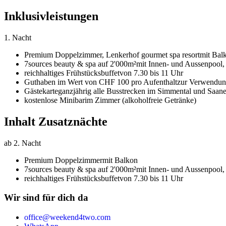
Inklusivleistungen
1. Nacht
Premium Doppelzimmer,
Lenkerhof gourmet spa resort
mit Bal
7sources beauty & spa auf 2'000m²
mit Innen- und Aussenpool, t
reichhaltiges Frühstücksbuffet
von 7.30 bis 11 Uhr
Guthaben im Wert von CHF 100 pro Aufenthalt
zur Verwendung
Gästekarte
ganzjährig alle Busstrecken im Simmental und Saane
kostenlose Minibar
im Zimmer (alkoholfreie Getränke)
Inhalt Zusatznächte
ab 2. Nacht
Premium Doppelzimmer
mit Balkon
7sources beauty & spa auf 2'000m²
mit Innen- und Aussenpool, t
reichhaltiges Frühstücksbuffet
von 7.30 bis 11 Uhr
Wir sind für dich da
office@weekend4two.com