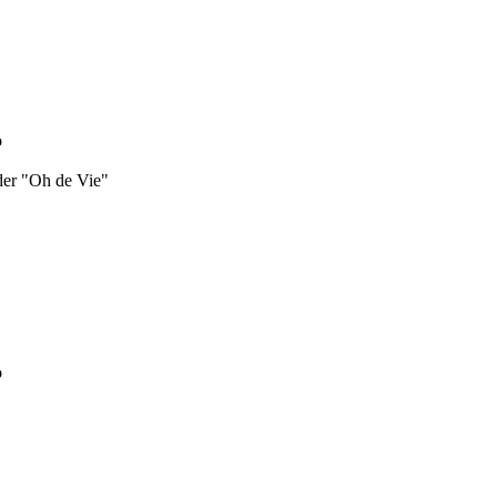
o
oder "Oh de Vie"
o