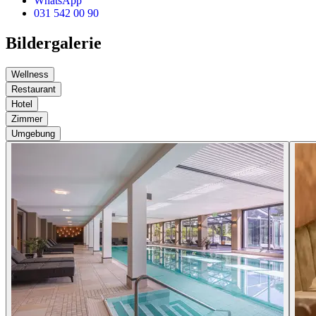
WhatsApp
031 542 00 90
Bildergalerie
Wellness
Restaurant
Hotel
Zimmer
Umgebung