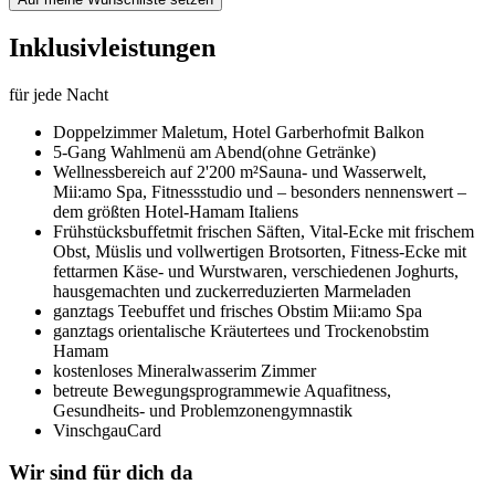
Inklusivleistungen
für jede Nacht
Doppelzimmer Maletum,
Hotel Garberhof
mit Balkon
5-Gang Wahlmenü am Abend
(ohne Getränke)
Wellnessbereich auf 2'200 m²
Sauna- und Wasserwelt,
Mii:amo Spa, Fitnessstudio und – besonders nennenswert –
dem größten Hotel-Hamam Italiens
Frühstücksbuffet
mit frischen Säften, Vital-Ecke mit frischem
Obst, Müslis und vollwertigen Brotsorten, Fitness-Ecke mit
fettarmen Käse- und Wurstwaren, verschiedenen Joghurts,
hausgemachten und zuckerreduzierten Marmeladen
ganztags Teebuffet und frisches Obst
im Mii:amo Spa
ganztags orientalische Kräutertees und Trockenobst
im
Hamam
kostenloses Mineralwasser
im Zimmer
betreute Bewegungsprogramme
wie Aquafitness,
Gesundheits- und Problemzonengymnastik
VinschgauCard
Wir sind für dich da