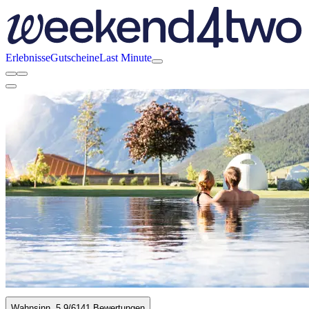
Erlebnisse
Gutscheine
Last Minute
Wahnsinn
5.9
/6
141 Bewertungen