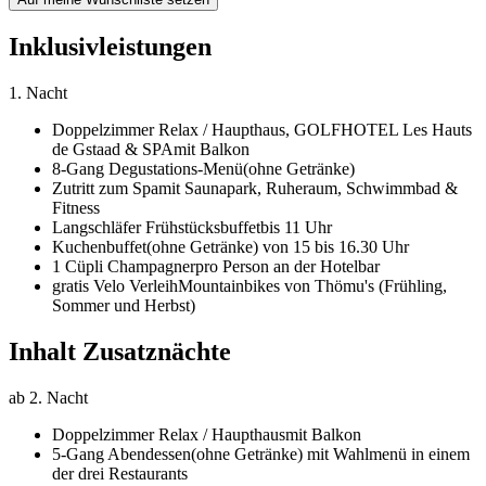
Inklusivleistungen
1. Nacht
Doppelzimmer Relax / Haupthaus,
GOLFHOTEL Les Hauts
de Gstaad & SPA
mit Balkon
8-Gang Degustations-Menü
(ohne Getränke)
Zutritt zum Spa
mit Saunapark, Ruheraum, Schwimmbad &
Fitness
Langschläfer Frühstücksbuffet
bis 11 Uhr
Kuchenbuffet
(ohne Getränke) von 15 bis 16.30 Uhr
1 Cüpli Champagner
pro Person an der Hotelbar
gratis Velo Verleih
Mountainbikes von Thömu's (Frühling,
Sommer und Herbst)
Inhalt Zusatznächte
ab 2. Nacht
Doppelzimmer Relax / Haupthaus
mit Balkon
5-Gang Abendessen
(ohne Getränke) mit Wahlmenü in einem
der drei Restaurants