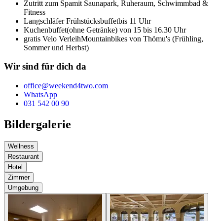
Zutritt zum Spa
mit Saunapark, Ruheraum, Schwimmbad &
Fitness
Langschläfer Frühstücksbuffet
bis 11 Uhr
Kuchenbuffet
(ohne Getränke) von 15 bis 16.30 Uhr
gratis Velo Verleih
Mountainbikes von Thömu's (Frühling,
Sommer und Herbst)
Wir sind für dich da
office@weekend4two.com
WhatsApp
031 542 00 90
Bildergalerie
Wellness
Restaurant
Hotel
Zimmer
Umgebung