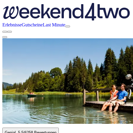
Erlebnisse
Gutscheine
Last Minute
Genial
5.5
/6
258 Bewertungen