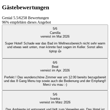
Gästebewertungen
Genial
5.5
/
6
258
Bewertungen
96%
empfehlen dieses Angebot
5
/
6
Camilla
verreist im Mai 2026
Super Hotel! Schade war das Bad im Wellnessbereich nicht sehr warm
und etwas weit unten, man könnte fast sagen im Keller. Sonst alles
tiptop 👍
6
/
6
Beat
verreist im Apr. 2026
Perfekt ! Das wunderschöne Zimmer war um 12:00 bereits bezugsbereit
und das 8 Gang Menu top sowie auch die Bedienung und der Empfang!!
Merci viu mau :-)
5
/
6
Ivanka
verreist im März 2026
Das Ambiente ist entspannt und lädt zum Verweilen ein. Das Hotel ist