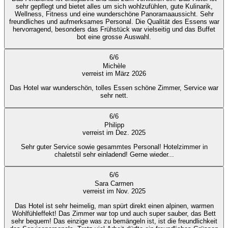
sehr gepflegt und bietet alles um sich wohlzufühlen, gute Kulinarik,
Wellness, Fitness und eine wunderschöne Panoramaaussicht. Sehr
freundliches und aufmerksames Personal. Die Qualität des Essens war
hervorragend, besonders das Frühstück war vielseitig und das Buffet
bot eine grosse Auswahl.
6
/
6
Michèle
verreist im März 2026
Das Hotel war wunderschön, tolles Essen schöne Zimmer, Service war
sehr nett.
6
/
6
Philipp
verreist im Dez. 2025
Sehr guter Service sowie gesammtes Personal! Hotelzimmer in
chaletstil sehr einladend! Gerne wieder...
6
/
6
Sara Carmen
verreist im Nov. 2025
Das Hotel ist sehr heimelig, man spürt direkt einen alpinen, warmen
Wohlfühleffekt! Das Zimmer war top und auch super sauber, das Bett
sehr bequem! Das einzige was zu bemängeln ist, ist die freundlichkeit