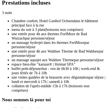
Prestations incluses
3 nuits
Chambre confort,
Hotel Gasthof Ochsen
dans le bâtiment
principal face à la rue
menu du soir à 3 plats
(boissons non comprises)
une entrée pour 4h aux thermes FeelMoor de Bad
Wurzach
par personne/séjour
un massage hydrojet dans les thermes FeelMoor
par
personne/séjour
une entrée pour 4h aux Waldsee Therme de Bad Waldsee
par
personne/séjour
un massage aquajet aux Waldsee Therme
par personne/séjour
espace bien-être "karuun® | Heimat SPA"
buffet petit-déjeuner
lun - ven de 6h30 à 10h | week-end &
jours fériés de 7h à 10h
une visites guidées de la brasserie avec dégustation
par séjour |
lundi et mercredi à 17h | samedi à 10h
collation de l'après-midi
de 15h à 17h (boissons non
comprises)
Nous sommes là pour toi