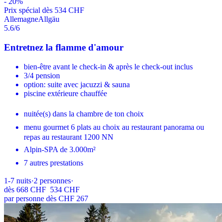
-
20
%
Prix ​​spécial dès 534 CHF
Allemagne
Allgäu
5.6
/6
Entretnez la flamme d'amour
bien-être avant le check-in & après le check-out inclus
3/4 pension
option: suite avec jacuzzi & sauna
piscine extérieure chauffée
nuitée(s) dans la chambre de ton choix
menu gourmet 6 plats au choix au restaurant panorama ou
repas au restaurant 1200 NN
Alpin-SPA de 3.000m²
7 autres prestations
1-7
nuits
·
2
personnes
·
dès
668 CHF
534 CHF
par personne dès CHF 267