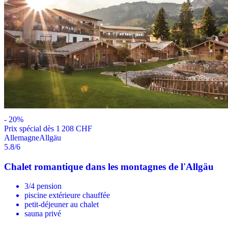
-
20
%
Prix ​​spécial dès 1 208 CHF
Allemagne
Allgäu
5.8
/6
Chalet romantique dans les montagnes de l'Allgäu
3/4 pension
piscine extérieure chauffée
petit-déjeuner au chalet
sauna privé