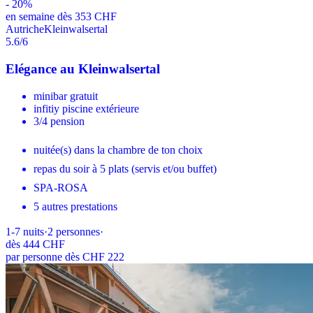
-
20
%
en semaine dès 353 CHF
Autriche
Kleinwalsertal
5.6
/6
Elégance au Kleinwalsertal
minibar gratuit
infitiy piscine extérieure
3/4 pension
nuitée(s) dans la chambre de ton choix
repas du soir à 5 plats (servis et/ou buffet)
SPA-ROSA
5 autres prestations
1-7
nuits
·
2
personnes
·
dès
444 CHF
par personne dès CHF 222