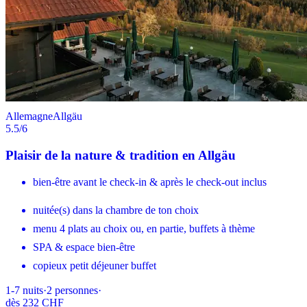
Allemagne
Allgäu
5.5
/6
Plaisir de la nature & tradition en Allgäu
bien-être avant le check-in & après le check-out inclus
nuitée(s) dans la chambre de ton choix
menu 4 plats au choix ou, en partie, buffets à thème
SPA & espace bien-être
copieux petit déjeuner buffet
1-7
nuits
·
2
personnes
·
dès
232 CHF