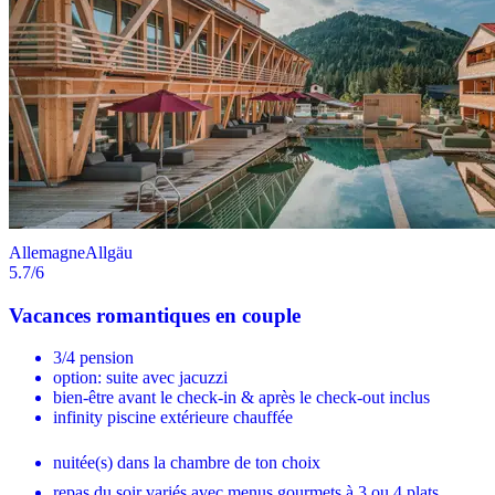
Allemagne
Allgäu
5.7
/6
Vacances romantiques en couple
3/4 pension
option: suite avec jacuzzi
bien-être avant le check-in & après le check-out inclus
infinity piscine extérieure chauffée
nuitée(s) dans la chambre de ton choix
repas du soir variés avec menus gourmets à 3 ou 4 plats