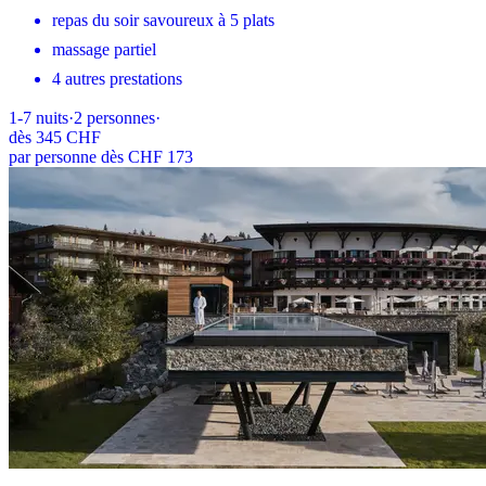
repas du soir savoureux à 5 plats
massage partiel
4 autres prestations
1-7
nuits
·
2
personnes
·
dès
345 CHF
par personne dès CHF 173