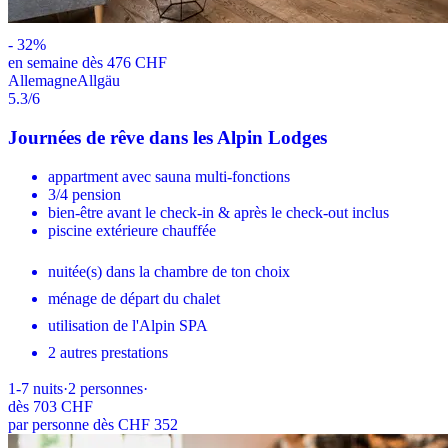
-
32
%
en semaine dès 476 CHF
Allemagne
Allgäu
5.3
/6
Journées de rêve dans les Alpin Lodges
appartment avec sauna multi-fonctions
3/4 pension
bien-être avant le check-in & après le check-out inclus
piscine extérieure chauffée
nuitée(s) dans la chambre de ton choix
ménage de départ du chalet
utilisation de l'Alpin SPA
2 autres prestations
1-7
nuits
·
2
personnes
·
dès
703 CHF
par personne dès CHF 352