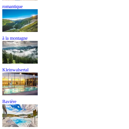
romantique
à la montagne
Kleinwalsertal
Bavière