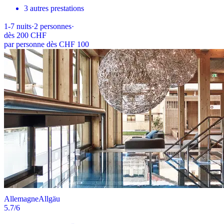
3 autres prestations
1-7
nuits
·
2
personnes
·
dès
200 CHF
par personne dès CHF 100
Allemagne
Allgäu
5.7
/6