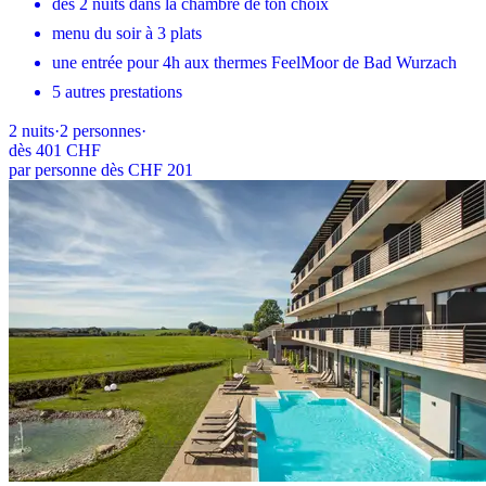
dès 2 nuits dans la chambre de ton choix
menu du soir à 3 plats
une entrée pour 4h aux thermes FeelMoor de Bad Wurzach
5 autres prestations
2
nuits
·
2
personnes
·
dès
401 CHF
par personne dès CHF 201