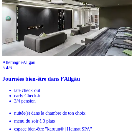
Allemagne
Allgäu
5.4
/6
Journées bien-être dans l’Allgäu
late check-out
early Check-in
3/4 pension
nuitée(s) dans la chambre de ton choix
menu du soir à 3 plats
espace bien-être "karuun® | Heimat SPA"