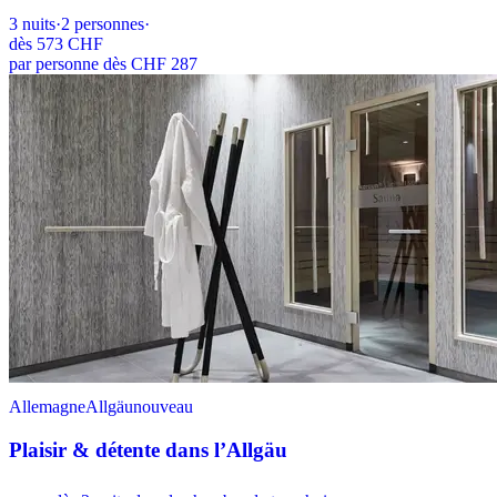
3
nuits
·
2
personnes
·
dès
573 CHF
par personne dès CHF 287
Allemagne
Allgäu
nouveau
Plaisir & détente dans l’Allgäu