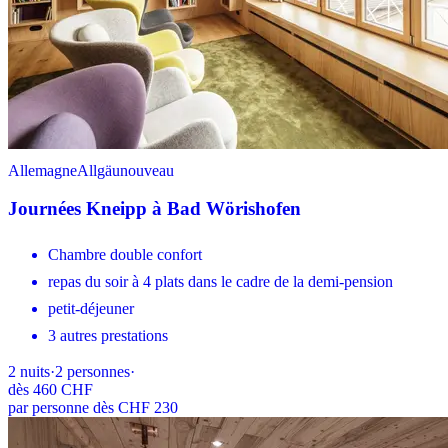
Allemagne
Allgäu
nouveau
Journées Kneipp à Bad Wörishofen
Chambre double confort
repas du soir à 4 plats dans le cadre de la demi-pension
petit-déjeuner
3 autres prestations
2
nuits
·
2
personnes
·
dès
460 CHF
par personne dès CHF 230