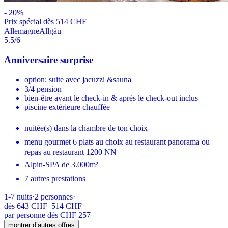
-
20
%
Prix ​​spécial dès 514 CHF
Allemagne
Allgäu
5.5
/6
Anniversaire surprise
option: suite avec jacuzzi &sauna
3/4 pension
bien-être avant le check-in & après le check-out inclus
piscine extérieure chauffée
nuitée(s) dans la chambre de ton choix
menu gourmet 6 plats au choix au restaurant panorama ou
repas au restaurant 1200 NN
Alpin-SPA de 3.000m²
7 autres prestations
1-7
nuits
·
2
personnes
·
dès
643 CHF
514 CHF
par personne dès CHF 257
montrer d’autres offres