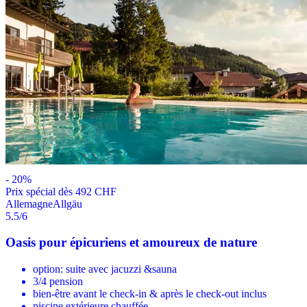
-
20
%
Prix ​​spécial dès 492 CHF
Allemagne
Allgäu
5.5
/6
Oasis pour épicuriens et amoureux de nature
option: suite avec jacuzzi &sauna
3/4 pension
bien-être avant le check-in & après le check-out inclus
piscine extérieure chauffée