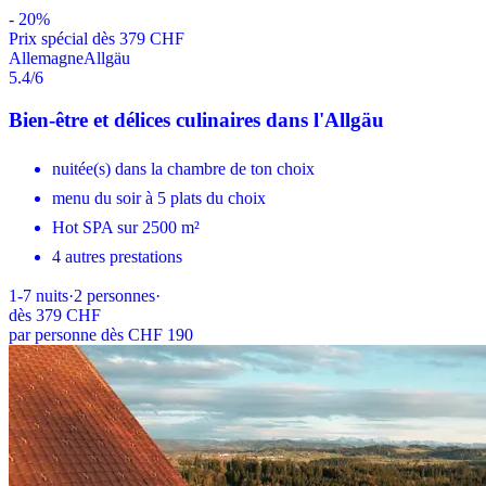
-
20
%
Prix ​​spécial dès 379 CHF
Allemagne
Allgäu
5.4
/6
Bien-être et délices culinaires dans l'Allgäu
nuitée(s) dans la chambre de ton choix
menu du soir à 5 plats du choix
Hot SPA sur 2500 m²
4 autres prestations
1-7
nuits
·
2
personnes
·
dès
379 CHF
par personne dès CHF 190