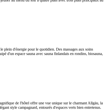
éjeuner au menu du soir à quatre plats avec trois plats principaux au
s le plein d'énergie pour le quotidien. Des massages aux soins
équipé d'un espace sauna avec sauna finlandais en rondins, biosauna,
magnifique de l'hôtel offre une vue unique sur le charmant Allgäu, la
légant style campagnard, entourés d'espaces verts bien entretenus.