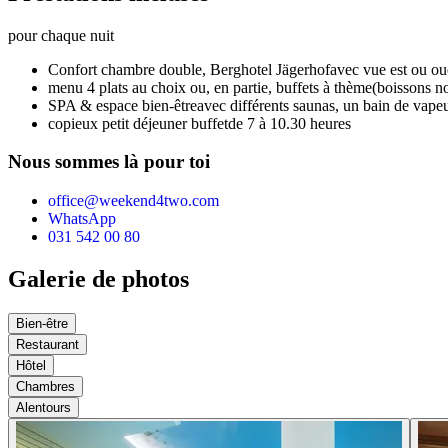
pour chaque nuit
Confort chambre double,
Berghotel Jägerhof
avec vue est ou ou
menu 4 plats au choix ou, en partie, buffets à thème
(boissons n
SPA & espace bien-être
avec différents saunas, un bain de vapeur
copieux petit déjeuner buffet
de 7 à 10.30 heures
Nous sommes là pour toi
office@weekend4two.com
WhatsApp
031 542 00 80
Galerie de photos
Bien-être
Restaurant
Hôtel
Chambres
Alentours