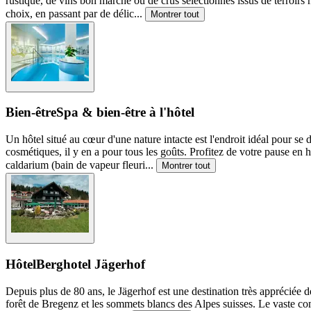
rustique, de vins bon marché ou de crus sélectionnés issus de terroirs 
choix, en passant par de délic
...
Montrer tout
Bien-être
Spa & bien-être à l'hôtel
Un hôtel situé au cœur d'une nature intacte est l'endroit idéal pour se
cosmétiques, il y en a pour tous les goûts. Profitez de votre pause en
caldarium (bain de vapeur fleuri
...
Montrer tout
Hôtel
Berghotel Jägerhof
Depuis plus de 80 ans, le Jägerhof est une destination très appréciée de
forêt de Bregenz et les sommets blancs des Alpes suisses. Le vaste com