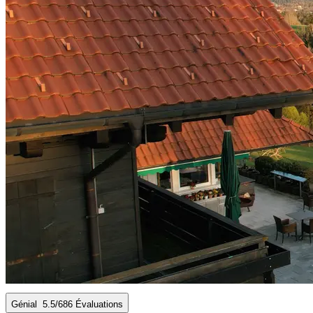
Génial
5.5
/6
86 Évaluations