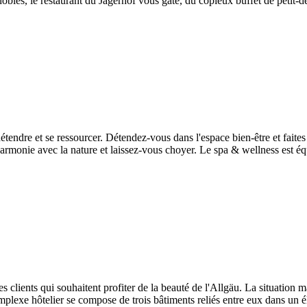
nobles, le restaurant du Jägerhof vous gâte, du copieux buffet de petit-d
 détendre et se ressourcer. Détendez-vous dans l'espace bien-être et faite
 harmonie avec la nature et laissez-vous choyer. Le spa & wellness est 
s clients qui souhaitent profiter de la beauté de l'Allgäu. La situation 
plexe hôtelier se compose de trois bâtiments reliés entre eux dans un é