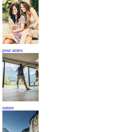
pour amies
nature