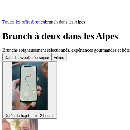
Toutes les offres
brunch
brunch dans les Alpes
Brunch à deux
dans les Alpes
Brunchs soigneusement sélectionnés, expériences gourmandes et hôtel
Date d’arrivée
Durée séjour
Filtres
Durée du trajet max. 2 heures