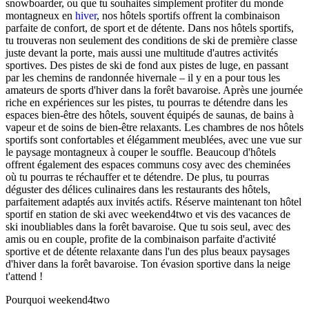
snowboarder, ou que tu souhaites simplement profiter du monde
montagneux en
hiver
, nos hôtels sportifs offrent la combinaison
parfaite de confort, de sport et de détente. Dans nos hôtels sportifs,
tu trouveras non seulement des conditions de ski de première classe
juste devant la porte, mais aussi une multitude d'autres activités
sportives. Des pistes de ski de fond aux pistes de luge, en passant
par les chemins de randonnée hivernale – il y en a pour tous les
amateurs de sports d'hiver dans la forêt bavaroise. Après une journée
riche en expériences sur les pistes, tu pourras te détendre dans les
espaces bien-être des hôtels, souvent équipés de saunas, de bains à
vapeur et de soins de bien-être relaxants. Les chambres de nos hôtels
sportifs sont confortables et élégamment meublées, avec une vue sur
le paysage montagneux à couper le souffle. Beaucoup d'hôtels
offrent également des espaces communs cosy avec des cheminées
où tu pourras te réchauffer et te détendre. De plus, tu pourras
déguster des délices culinaires dans les restaurants des hôtels,
parfaitement adaptés aux invités actifs. Réserve maintenant ton hôtel
sportif en station de ski avec weekend4two et vis des vacances de
ski inoubliables dans la forêt bavaroise. Que tu sois seul, avec des
amis ou en couple, profite de la combinaison parfaite d'activité
sportive et de détente relaxante dans l'un des plus beaux paysages
d'hiver dans la forêt bavaroise. Ton évasion sportive dans la neige
t'attend !
Pourquoi weekend4two