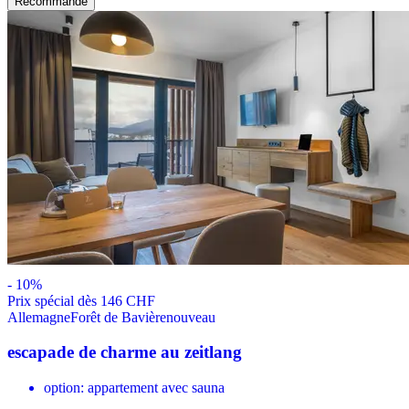
Recommandé
-
10
%
Prix ​​spécial dès 146 CHF
Allemagne
Forêt de Bavière
nouveau
escapade de charme au zeitlang
option: appartement avec sauna