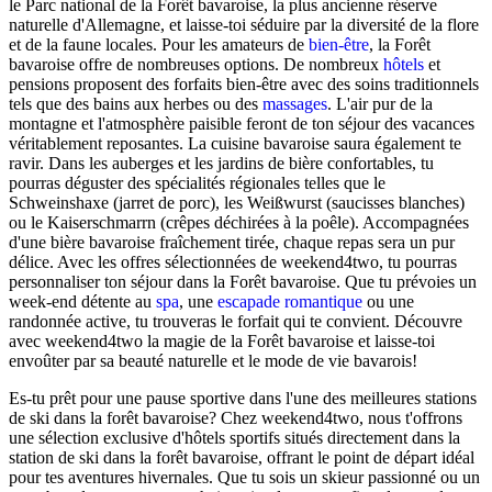
le Parc national de la Forêt bavaroise, la plus ancienne réserve
naturelle d'Allemagne, et laisse-toi séduire par la diversité de la flore
et de la faune locales. Pour les amateurs de
bien-être
, la Forêt
bavaroise offre de nombreuses options. De nombreux
hôtels
et
pensions proposent des forfaits bien-être avec des soins traditionnels
tels que des bains aux herbes ou des
massages
. L'air pur de la
montagne et l'atmosphère paisible feront de ton séjour des vacances
véritablement reposantes. La cuisine bavaroise saura également te
ravir. Dans les auberges et les jardins de bière confortables, tu
pourras déguster des spécialités régionales telles que le
Schweinshaxe (jarret de porc), les Weißwurst (saucisses blanches)
ou le Kaiserschmarrn (crêpes déchirées à la poêle). Accompagnées
d'une bière bavaroise fraîchement tirée, chaque repas sera un pur
délice. Avec les offres sélectionnées de weekend4two, tu pourras
personnaliser ton séjour dans la Forêt bavaroise. Que tu prévoies un
week-end détente au
spa
, une
escapade romantique
ou une
randonnée active, tu trouveras le forfait qui te convient. Découvre
avec weekend4two la magie de la Forêt bavaroise et laisse-toi
envoûter par sa beauté naturelle et le mode de vie bavarois!
Es-tu prêt pour une pause sportive dans l'une des meilleures stations
de ski dans la forêt bavaroise? Chez weekend4two, nous t'offrons
une sélection exclusive d'hôtels sportifs situés directement dans la
station de ski dans la forêt bavaroise, offrant le point de départ idéal
pour tes aventures hivernales. Que tu sois un skieur passionné ou un