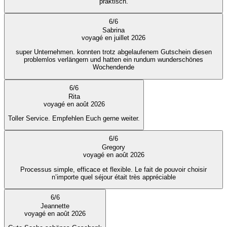
praktisch.
6
/
6
Sabrina
voyagé en juillet 2026
super Unternehmen. konnten trotz abgelaufenem Gutschein diesen
problemlos verlängern und hatten ein rundum wunderschönes
Wochendende
6
/
6
Rita
voyagé en août 2026
Toller Service. Empfehlen Euch gerne weiter.
6
/
6
Gregory
voyagé en août 2026
Processus simple, efficace et flexible. Le fait de pouvoir choisir
n’importe quel séjour était très appréciable
6
/
6
Jeannette
voyagé en août 2026