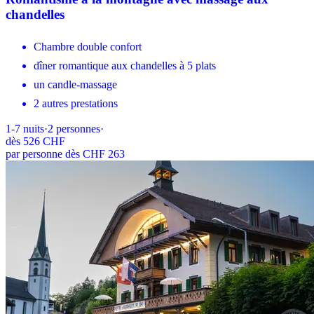
chandelles
Chambre double confort
dîner romantique aux chandelles à 5 plats
un candle-massage
2 autres prestations
1-7
nuits
·
2
personnes
·
dès
526 CHF
par personne dès CHF 263