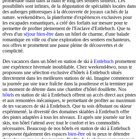
promenade main dans la main le long des sentiers sinueux. Les
possibilités sont infinies, de la dégustation de spécialités locales dans
des auberges pittoresques à la découverte de joyaux cachés de la
nature. weekend4two, la plateforme d'expériences exclusives pour
les escapades romantiques, a créé des forfaits sur mesure pour te
permettre de profiter pleinement de l'Enclave d'Entlebuch. Que tu
rêves d'un
séjour bien-être
dans un hôtel de charme, d'une balade
romantique en ville ou d'une exploration des sentiers enchanteurs,
nos offres te promettent une pause pleine de découvertes et de
complicité.
Des vacances dans un hôtel en station de ski à
Entlebuch
promettent
une expérience hivernale inoubliable. Chez weekend4two, nous te
proposons une sélection exclusive d'hôtels à Entlebuch situés
directement dans les meilleures stations de ski. Imagine commencer
ta journée par une trace fraîche dans la poudreuse et la terminer par
un moment de détente dans une chambre d'hôtel douillette. Nos
hôtels
en station de ski à Entlebuch offrent un accès direct aux pistes
et aux remontées mécaniques, te permettant de profiter au maximum
de tes vacances de ski à Entlebuch. Que tu sois débutant ou skieur
expérimenté, la diversité des domaines skiables à Entlebuch offre
des pistes adaptées à tous les niveaux. Et après une journée sur les
skis, ton hôtel t'attend avec tout le confort et les commodités
nécessaires. Beaucoup de nos hôtels en station de ski à Entlebuch
proposent également des espaces
bien-être
où tu peux te détendre