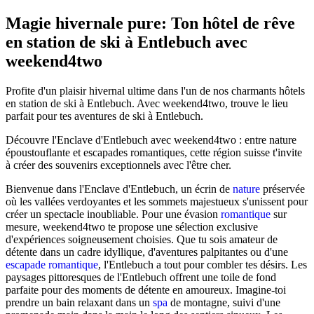
Magie hivernale pure: Ton hôtel de rêve
en station de ski à Entlebuch avec
weekend4two
Profite d'un plaisir hivernal ultime dans l'un de nos charmants hôtels
en station de ski à Entlebuch. Avec weekend4two, trouve le lieu
parfait pour tes aventures de ski à Entlebuch.
Découvre l'Enclave d'Entlebuch avec weekend4two : entre nature
époustouflante et escapades romantiques, cette région suisse t'invite
à créer des souvenirs exceptionnels avec l'être cher.
Bienvenue dans l'Enclave d'Entlebuch, un écrin de
nature
préservée
où les vallées verdoyantes et les sommets majestueux s'unissent pour
créer un spectacle inoubliable. Pour une évasion
romantique
sur
mesure, weekend4two te propose une sélection exclusive
d'expériences soigneusement choisies. Que tu sois amateur de
détente dans un cadre idyllique, d'aventures palpitantes ou d'une
escapade romantique
, l'Entlebuch a tout pour combler tes désirs. Les
paysages pittoresques de l'Entlebuch offrent une toile de fond
parfaite pour des moments de détente en amoureux. Imagine-toi
prendre un bain relaxant dans un
spa
de montagne, suivi d'une