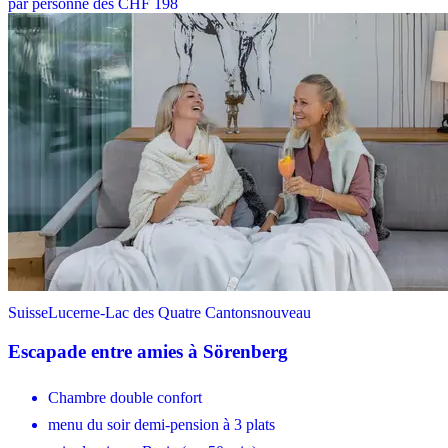
par personne dès CHF 198
Suisse
Lucerne-Lac des Quatre Cantons
nouveau
Escapade entre amies à Sörenberg
Chambre double confort
menu du soir demi-pension à 3 plats