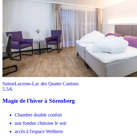
Suisse
Lucerne-Lac des Quatre Cantons
5.5
/6
Magie de l'hiver à Sörenberg
Chambre double confort
une fondue chinoise le soir
accès à l'espace Wellness