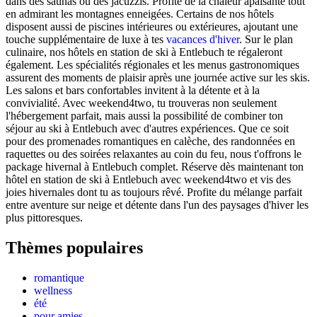
dans des saunas ou des jacuzzis. Profite de la chaleur apaisante tout
en admirant les montagnes enneigées. Certains de nos hôtels
disposent aussi de piscines intérieures ou extérieures, ajoutant une
touche supplémentaire de luxe à tes
vacances d'hiver
. Sur le plan
culinaire, nos hôtels en station de ski à Entlebuch te régaleront
également. Les spécialités régionales et les menus gastronomiques
assurent des moments de plaisir après une journée active sur les skis.
Les salons et bars confortables invitent à la détente et à la
convivialité. Avec weekend4two, tu trouveras non seulement
l'hébergement parfait, mais aussi la possibilité de combiner ton
séjour au ski à Entlebuch avec d'autres expériences. Que ce soit
pour des promenades romantiques en calèche, des randonnées en
raquettes ou des soirées relaxantes au coin du feu, nous t'offrons le
package hivernal à Entlebuch complet. Réserve dès maintenant ton
hôtel en station de ski à Entlebuch avec weekend4two et vis des
joies hivernales dont tu as toujours rêvé. Profite du mélange parfait
entre aventure sur neige et détente dans l'un des paysages d'hiver les
plus pittoresques.
Thèmes populaires
romantique
wellness
été
pour amies