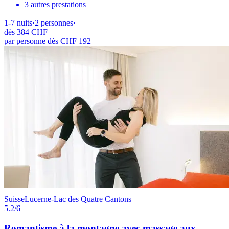
3 autres prestations
1-7
nuits
·
2
personnes
·
dès
384 CHF
par personne dès CHF 192
Suisse
Lucerne-Lac des Quatre Cantons
5.2
/6
Romantisme à la montagne avec massage aux