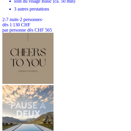
soin du visage Basic (ca. 50 min)
3 autres prestations
2-7
nuits
·
2
personnes
·
dès
1 130 CHF
par personne dès CHF 565