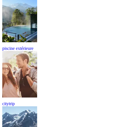
piscine extérieure
citytrip