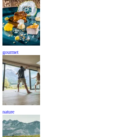
gourmet
nature