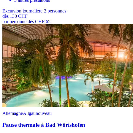
3 autres prestations
Excursion journalière
·
2
personnes
·
dès
130 CHF
par personne dès CHF 65
Allemagne
Allgäu
nouveau
Pause thermale à Bad Wörishofen