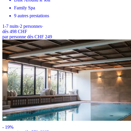
Family Spa
9 autres prestations
1-7
nuits
·
2
personnes
·
dès
498 CHF
par personne dès CHF 249
-
19
%