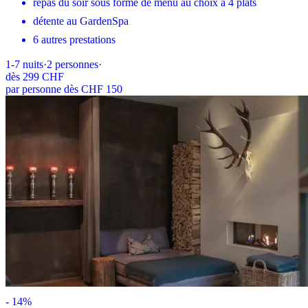
repas du soir sous forme de menu au choix à 4 plats
détente au GardenSpa
6 autres prestations
1-7
nuits
·
2
personnes
·
dès
299 CHF
par personne dès CHF 150
-
14
%