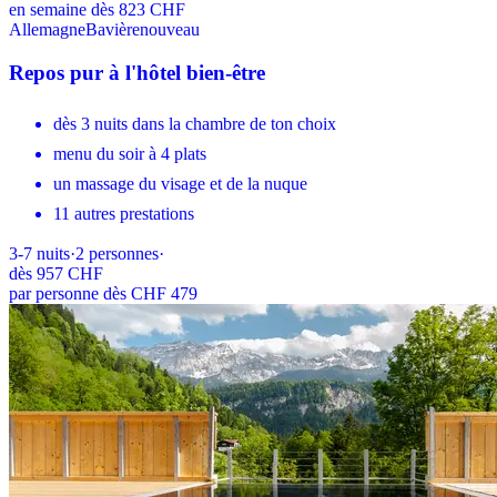
en semaine dès 823 CHF
Allemagne
Bavière
nouveau
Repos pur à l'hôtel bien-être
dès 3 nuits dans la chambre de ton choix
menu du soir à 4 plats
un massage du visage et de la nuque
11 autres prestations
3-7
nuits
·
2
personnes
·
dès
957 CHF
par personne dès CHF 479