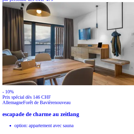
-
10
%
Prix ​​spécial dès 146 CHF
Allemagne
Forêt de Bavière
nouveau
escapade de charme au zeitlang
option: appartement avec sauna