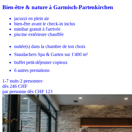
Bien-être & nature à Garmisch-Partenkirchen
jacuzzi en plein air
bien-être avant le check-in inclus
minibar gratuit à l'arrivée
piscine extérieure chauffée
nuitée(s) dans la chambre de ton choix
Staudachers Spa & Garten sur 1'400 m²
buffet petit-déjeuner copieux
6 autres prestations
1-7
nuits
·
2
personnes
·
dès
246 CHF
par personne dès CHF 123