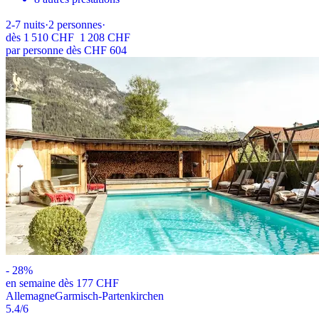
2-7
nuits
·
2
personnes
·
dès
1 510 CHF
1 208 CHF
par personne dès CHF 604
-
28
%
en semaine dès 177 CHF
Allemagne
Garmisch-Partenkirchen
5.4
/6