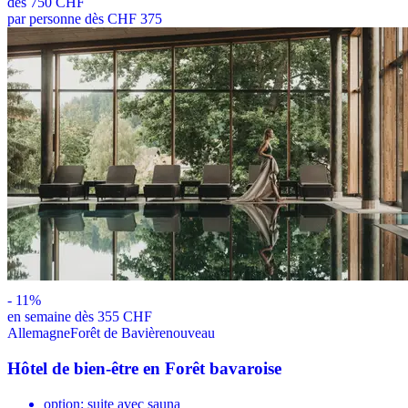
dès
750 CHF
par personne dès CHF 375
-
11
%
en semaine dès 355 CHF
Allemagne
Forêt de Bavière
nouveau
Hôtel de bien-être en Forêt bavaroise
option: suite avec sauna