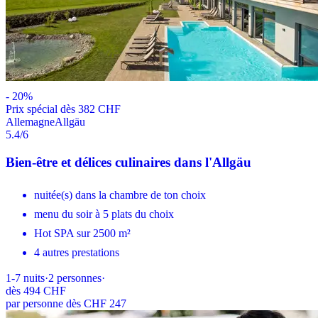
-
20
%
Prix ​​spécial dès 382 CHF
Allemagne
Allgäu
5.4
/6
Bien-être et délices culinaires dans l'Allgäu
nuitée(s) dans la chambre de ton choix
menu du soir à 5 plats du choix
Hot SPA sur 2500 m²
4 autres prestations
1-7
nuits
·
2
personnes
·
dès
494 CHF
par personne dès CHF 247