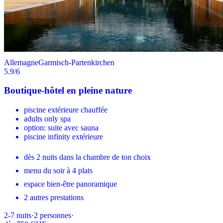
Allemagne
Garmisch-Partenkirchen
5.9
/6
Boutique-hôtel en pleine nature
piscine extérieure chauffée
adults only spa
option: suite avec sauna
piscine infinity extérieure
dès 2 nuits dans la chambre de ton choix
menu du soir à 4 plats
espace bien-être panoramique
2 autres prestations
2-7
nuits
·
2
personnes
·