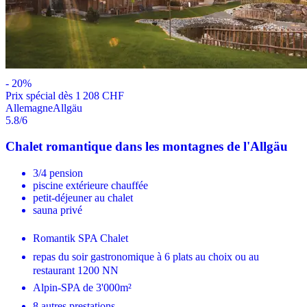
-
20
%
Prix ​​spécial dès 1 208 CHF
Allemagne
Allgäu
5.8
/6
Chalet romantique dans les montagnes de l'Allgäu
3/4 pension
piscine extérieure chauffée
petit-déjeuner au chalet
sauna privé
Romantik SPA Chalet
repas du soir gastronomique à 6 plats au choix ou au
restaurant 1200 NN
Alpin-SPA de 3'000m²
8 autres prestations