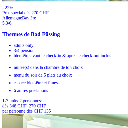
-
22
%
Prix ​​spécial dès 270 CHF
Allemagne
Bavière
5.3
/6
Thermes de Bad Füssing
adults only
3/4 pension
bien-être avant le check-in & après le check-out inclus
nuitée(s) dans la chambre de ton choix
menu du soir de 5 plats au choix
espace bien-être et fitness
6 autres prestations
1-7
nuits
·
2
personnes
·
dès
348 CHF
270 CHF
par personne dès CHF 135