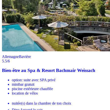
Allemagne
Bavière
5.5
/6
Bien-être au Spa & Resort Bachmair Weissach
option: suite avec SPA privé
minibar gratuit
piscine extérieure chauffée
location de vélos
nuitée(s) dans la chambre de ton choix
Dine Around le soir