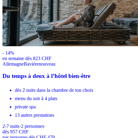
-
14
%
en semaine dès 823 CHF
Allemagne
Bavière
nouveau
Du temps à deux à l’hôtel bien-être
dès 2 nuits dans la chambre de ton choix
menu du soir à 4 plats
private spa
13 autres prestations
2-7
nuits
·
2
personnes
·
dès
957 CHF
par personne dès CHF 479