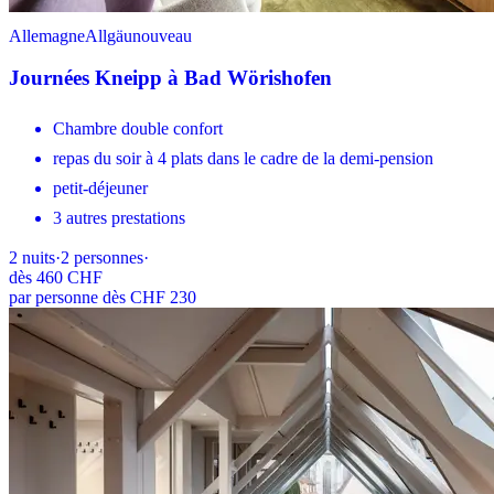
Allemagne
Allgäu
nouveau
Journées Kneipp à Bad Wörishofen
Chambre double confort
repas du soir à 4 plats dans le cadre de la demi-pension
petit-déjeuner
3 autres prestations
2
nuits
·
2
personnes
·
dès
460 CHF
par personne dès CHF 230