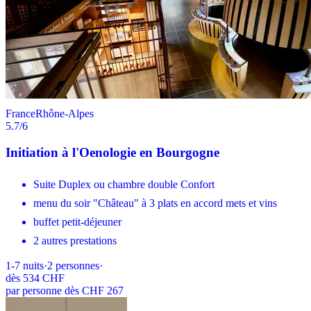
France
Rhône-Alpes
5.7
/6
Initiation à l'Oenologie en Bourgogne
Suite Duplex ou chambre double Confort
menu du soir "Château" à 3 plats en accord mets et vins
buffet petit-déjeuner
2 autres prestations
1-7
nuits
·
2
personnes
·
dès
534 CHF
par personne dès CHF 267