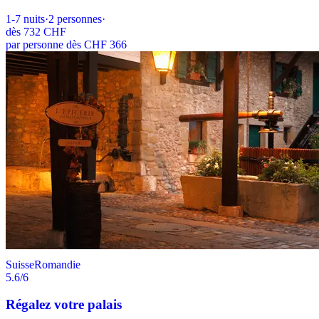
1-7
nuits
·
2
personnes
·
dès
732 CHF
par personne dès CHF 366
Suisse
Romandie
5.6
/6
Régalez votre palais