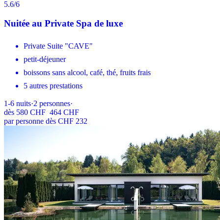
5.6
/6
Nuitée au Private Spa de luxe
Private Suite "CAVE"
petit-déjeuner
boissons sans alcool, café, thé, fruits frais
5 autres prestations
1-6
nuits
·
2
personnes
·
dès
580 CHF
464 CHF
par personne dès CHF 232