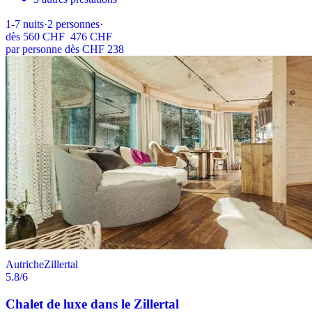
1-7
nuits
·
2
personnes
·
dès
560 CHF
476 CHF
par personne dès CHF 238
Autriche
Zillertal
5.8
/6
Chalet de luxe dans le Zillertal