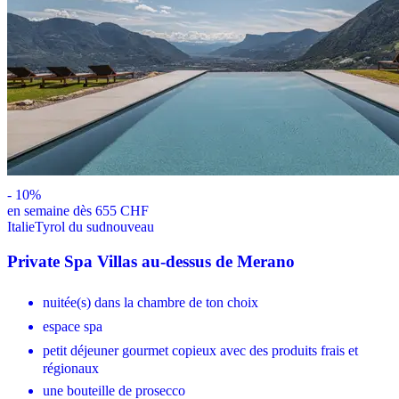
-
10
%
en semaine dès 655 CHF
Italie
Tyrol du sud
nouveau
Private Spa Villas au-dessus de Merano
nuitée(s) dans la chambre de ton choix
espace spa
petit déjeuner gourmet copieux avec des produits frais et
régionaux
une bouteille de prosecco