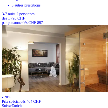
3 autres prestations
3-7
nuits
·
2
personnes
·
dès
1 793 CHF
par personne dès CHF 897
-
20
%
Prix ​​spécial dès 464 CHF
Suisse
Zurich