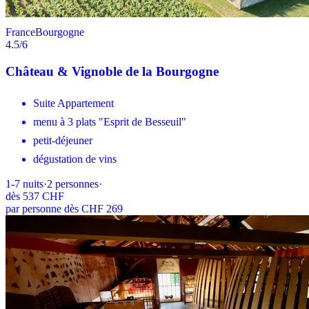
France
Bourgogne
4.5
/6
Château & Vignoble de la Bourgogne
Suite Appartement
menu à 3 plats "Esprit de Besseuil"
petit-déjeuner
dégustation de vins
1-7
nuits
·
2
personnes
·
dès
537 CHF
par personne dès CHF 269