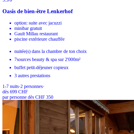
Oasis de bien-être Lenkerhof
option: suite avec jacuzzi
minibar gratuit
Gault Millau restaurant
piscine extérieure chauffée
nuitée(s) dans la chambre de ton choix
7sources beauty & spa sur 2'000m²
buffet petit-déjeuner copieux
3 autres prestations
1-7
nuits
·
2
personnes
·
dès
699 CHF
par personne dès CHF 350