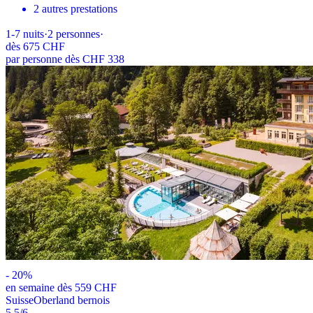
2 autres prestations
1-7
nuits
·
2
personnes
·
dès
675 CHF
par personne dès CHF 338
-
20
%
en semaine dès 559 CHF
Suisse
Oberland bernois
5.5
/6