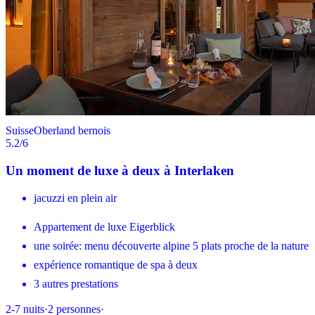
Suisse
Oberland bernois
5.2
/6
Un moment de luxe à deux à Interlaken
jacuzzi en plein air
Appartement de luxe Eigerblick
une soirée: menu découverte alpine 5 plats proche de la nature
expérience romantique de spa à deux
3 autres prestations
2-7
nuits
·
2
personnes
·