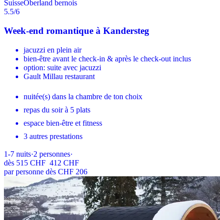
Suisse
Oberland bernois
5.5
/6
Week-end romantique à Kandersteg
jacuzzi en plein air
bien-être avant le check-in & après le check-out inclus
option: suite avec jacuzzi
Gault Millau restaurant
nuitée(s) dans la chambre de ton choix
repas du soir à 5 plats
espace bien-être et fitness
3 autres prestations
1-7
nuits
·
2
personnes
·
dès
515 CHF
412 CHF
par personne dès CHF 206