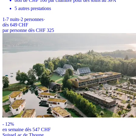
bon de CHF 100 par chambre pour des soins au SPA
5 autres prestations
1-7
nuits
·
2
personnes
·
dès
649 CHF
par personne dès CHF 325
-
12
%
en semaine dès 547 CHF
Suisse
Lac de Thoune