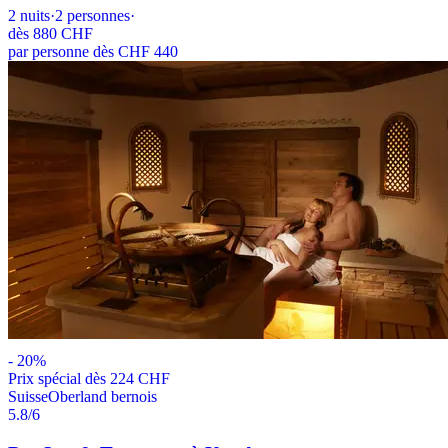
2
nuits
·
2
personnes
·
dès
880 CHF
par personne dès CHF 440
-
20
%
Prix ​​spécial dès 224 CHF
Suisse
Oberland bernois
5.8
/6