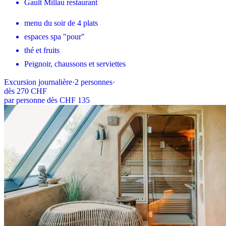
Gault Millau restaurant
menu du soir de 4 plats
espaces spa "pour"
thé et fruits
Peignoir, chaussons et serviettes
Excursion journalière
·
2
personnes
·
dès
270 CHF
par personne dès CHF 135