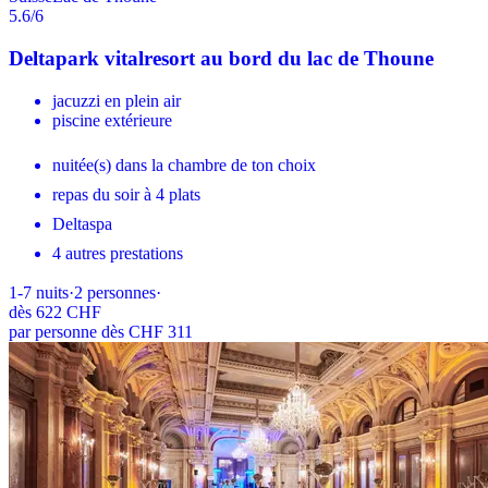
5.6
/6
Deltapark vitalresort au bord du lac de Thoune
jacuzzi en plein air
piscine extérieure
nuitée(s) dans la chambre de ton choix
repas du soir à 4 plats
Deltaspa
4 autres prestations
1-7
nuits
·
2
personnes
·
dès
622 CHF
par personne dès CHF 311