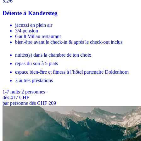
5.2
/6
Détente à Kandersteg
jacuzzi en plein air
3/4 pension
Gault Millau restaurant
bien-être avant le check-in & après le check-out inclus
nuitée(s) dans la chambre de ton choix
repas du soir à 5 plats
espace bien-être et fitness à l’hôtel partenaire Doldenhorn
3 autres prestations
1-7
nuits
·
2
personnes
·
dès
417 CHF
par personne dès CHF 209