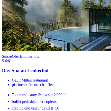
Suisse
Oberland bernois
5.6
/6
Day Spa au Lenkerhof
Gault Millau restaurant
piscine extérieure chauffée
7sources beauty & spa sur 2'000m²
buffet petit-déjeuner copieux
crédit d'une valeur de CHF 50