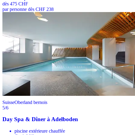
dès
475 CHF
par personne dès CHF 238
Suisse
Oberland bernois
5
/6
Day Spa & Dîner à Adelboden
piscine extérieure chauffée