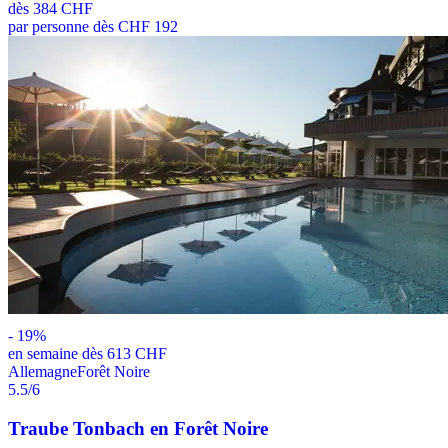
dès
384 CHF
par personne dès CHF 192
-
19
%
en semaine dès 613 CHF
Allemagne
Forêt Noire
5.5
/6
Traube Tonbach en Forêt Noire