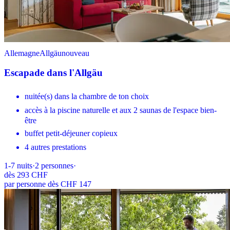
Allemagne
Allgäu
nouveau
Escapade dans l'Allgäu
nuitée(s) dans la chambre de ton choix
accès à la piscine naturelle et aux 2 saunas de l'espace bien-
être
buffet petit-déjeuner copieux
4 autres prestations
1-7
nuits
·
2
personnes
·
dès
293 CHF
par personne dès CHF 147