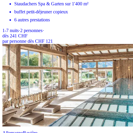
Staudachers Spa & Garten sur 1'400 m²
buffet petit-déjeuner copieux
6 autres prestations
1-7
nuits
·
2
personnes
·
dès
241 CHF
par personne dès CHF 121
Allemagne
Bavière