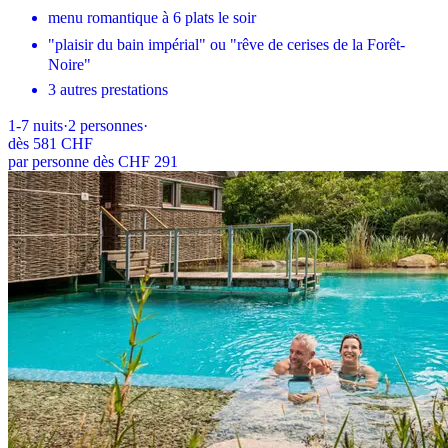
menu romantique à 6 plats le soir
"plaisir du bain impérial" ou "rêve de cerises de la Forêt-
Noire"
3 autres prestations
1-7
nuits
·
2
personnes
·
dès
581 CHF
par personne dès CHF 291