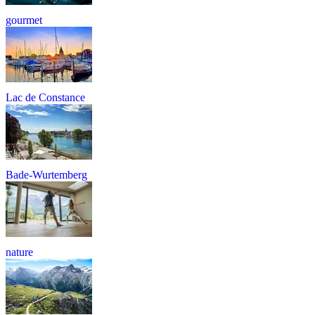
gourmet
Lac de Constance
Bade-Wurtemberg
nature