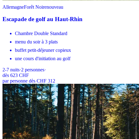
Allemagne
Forêt Noire
nouveau
Escapade de golf au Haut-Rhin
Chambre Double Standard
menu du soir à 3 plats
buffet petit-déjeuner copieux
une cours d'initiation au golf
2-7
nuits
·
2
personnes
·
dès
623 CHF
par personne dès CHF 312