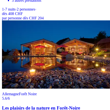
3 autres prestations
1-7
nuits
·
2
personnes
·
dès
408 CHF
par personne dès CHF 204
Allemagne
Forêt Noire
5.6
/6
Les plaisirs de la nature en Forêt-Noire