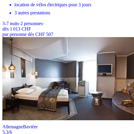
location de vélos électriques pour 3 jours
3 autres prestations
3-7
nuits
·
2
personnes
·
dès
1 013 CHF
par personne dès CHF 507
Allemagne
Bavière
5.3
/6