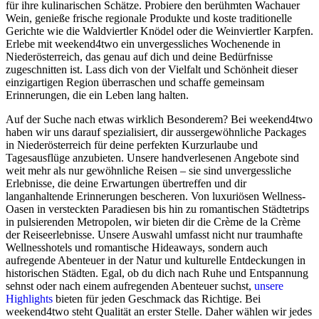
für ihre kulinarischen Schätze. Probiere den berühmten Wachauer
Wein, genieße frische regionale Produkte und koste traditionelle
Gerichte wie die Waldviertler Knödel oder die Weinviertler Karpfen.
Erlebe mit weekend4two ein unvergessliches Wochenende in
Niederösterreich, das genau auf dich und deine Bedürfnisse
zugeschnitten ist. Lass dich von der Vielfalt und Schönheit dieser
einzigartigen Region überraschen und schaffe gemeinsam
Erinnerungen, die ein Leben lang halten.
Auf der Suche nach etwas wirklich Besonderem? Bei weekend4two
haben wir uns darauf spezialisiert, dir aussergewöhnliche Packages
in Niederösterreich für deine perfekten Kurzurlaube und
Tagesausflüge anzubieten. Unsere handverlesenen Angebote sind
weit mehr als nur gewöhnliche Reisen – sie sind unvergessliche
Erlebnisse, die deine Erwartungen übertreffen und dir
langanhaltende Erinnerungen bescheren. Von luxuriösen Wellness-
Oasen in versteckten Paradiesen bis hin zu romantischen Städtetrips
in pulsierenden Metropolen, wir bieten dir die Crème de la Crème
der Reiseerlebnisse. Unsere Auswahl umfasst nicht nur traumhafte
Wellnesshotels und romantische Hideaways, sondern auch
aufregende Abenteuer in der Natur und kulturelle Entdeckungen in
historischen Städten. Egal, ob du dich nach Ruhe und Entspannung
sehnst oder nach einem aufregenden Abenteuer suchst,
unsere
Highlights
bieten für jeden Geschmack das Richtige. Bei
weekend4two steht Qualität an erster Stelle. Daher wählen wir jedes