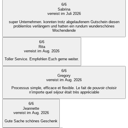
6
/
6
Sabrina
verreist im Juli 2026
super Unternehmen. konnten trotz abgelaufenem Gutschein diesen
problemlos verlängern und hatten ein rundum wunderschönes
Wochendende
6
/
6
Rita
verreist im Aug. 2026
Toller Service. Empfehlen Euch gerne weiter.
6
/
6
Gregory
verreist im Aug. 2026
Processus simple, efficace et flexible. Le fait de pouvoir choisir
n’importe quel séjour était très appréciable
6
/
6
Jeannette
verreist im Aug. 2026
Gute Sache schönes Geschenk