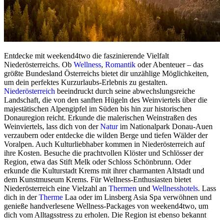
Entdecke mit weekend4two die faszinierende Vielfalt
Niederösterreichs. Ob
Wellness
,
Romantik
oder Abenteuer – das
größte Bundesland Österreichs bietet dir unzählige Möglichkeiten,
um dein perfektes Kurzurlaubs-Erlebnis zu gestalten.
Niederösterreich
beeindruckt durch seine abwechslungsreiche
Landschaft, die von den sanften Hügeln des Weinviertels über die
majestätischen Alpengipfel im Süden bis hin zur historischen
Donauregion reicht. Erkunde die malerischen Weinstraßen des
Weinviertels, lass dich von der
Natur
im Nationalpark Donau-Auen
verzaubern oder entdecke die wilden Berge und tiefen Wälder der
Voralpen. Auch Kulturliebhaber kommen in Niederösterreich auf
ihre Kosten. Besuche die prachtvollen Klöster und Schlösser der
Region, etwa das Stift Melk oder Schloss Schönbrunn. Oder
erkunde die Kulturstadt Krems mit ihrer charmanten Altstadt und
dem Kunstmuseum Krems. Für Wellness-Enthusiasten bietet
Niederösterreich eine Vielzahl an
Thermen
und
Wellnesshotels
. Lass
dich in der
Therme
Laa oder im Linsberg Asia Spa verwöhnen und
genieße handverlesene Wellness-Packages von weekend4two, um
dich vom Alltagsstress zu erholen. Die Region ist ebenso bekannt