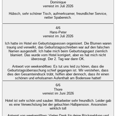
Dominique
verreist im Juli 2026
Hübsch, sehr schöner Tisch, aufmerksamer, freundlicher Service,
netter Spabereich.
4
/
6
Hans-Peter
verreist im Juli 2026
Ich hatte im Hotel ein Geburtstagsessen organisiert. Die Blumen waren
traurig und verwelkt, das Geburtstagsschreiben war auf den falschen
Namen ausgestellt. Ich habe mich beim Geburtstagsgast ziemlich
blamiert. Das wurde vom Hotel korrigiert, aber es hat mich nicht
überzeugt. Der 2. Tag war dann OK.
Antwort von weekend4two
: Es tut uns leid zu hören, dass die
Geburtstagsüberraschung schief gegangen ist. Wir verstehen, dass
dies den Gesamteindruck trübt, hoffen aber dennoch, dass ihr einen
schönen und erholsamen Aufenthalt am Bodensee hattet!
6
/
6
Thore
verreist im Juni 2026
Hotel ist sehr schön und sauber. Mitarbeiter sehr freundlich. Leider gab
es eine Verwechslung bei der gebuchten Halbpension. Ansonsten
wirklich toll
Antwort von weekend4two
: Vielen Dank für deine Rückmeldung und