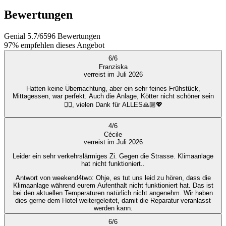
Bewertungen
Genial
5.7
/
6
596
Bewertungen
97%
empfehlen dieses Angebot
6
/
6
Franziska
verreist im Juli 2026
Hatten keine Übernachtung, aber ein sehr feines Frühstück,
Mittagessen, war perfekt. Auch die Anlage, Kötter nicht schöner sein
👌🏼, vielen Dank für ALLES🙏🏼💖
4
/
6
Cécile
verreist im Juli 2026
Leider ein sehr verkehrslärmiges Zi. Gegen die Strasse. Klimaanlage
hat nicht funktioniert..
Antwort von weekend4two
: Ohje, es tut uns leid zu hören, dass die
Klimaanlage während eurem Aufenthalt nicht funktioniert hat. Das ist
bei den aktuellen Temperaturen natürlich nicht angenehm. Wir haben
dies gerne dem Hotel weitergeleitet, damit die Reparatur veranlasst
werden kann.
6
/
6