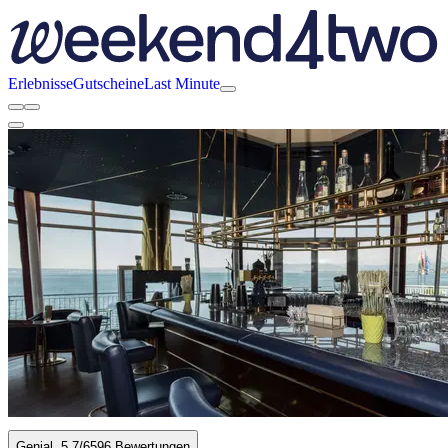
Erlebnisse
Gutscheine
Last Minute
Genial
5.7
/6
596 Bewertungen