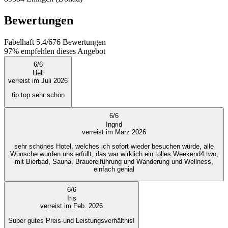
Bewertungen
Fabelhaft
5.4
/
6
76
Bewertungen
97%
empfehlen dieses Angebot
6
/
6
Ueli
verreist im Juli 2026
tip top sehr schön
6
/
6
Ingrid
verreist im März 2026
sehr schönes Hotel, welches ich sofort wieder besuchen würde, alle
Wünsche wurden uns erfüllt, das war wirklich ein tolles Weekend4 two,
mit Bierbad, Sauna, Brauereiführung und Wanderung und Wellness,
einfach genial
6
/
6
Iris
verreist im Feb. 2026
Super gutes Preis-und Leistungsverhältnis!