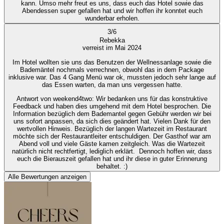
kann. Umso mehr freut es uns, dass euch das Hotel sowie das
Abendessen super gefallen hat und wir hoffen ihr konntet euch
wunderbar erholen.
3
/
6
Rebekka
verreist im Mai 2024
Im Hotel wollten sie uns das Benutzen der Wellnessanlage sowie die
Bademäntel nochmals verrechnen, obwohl das in dem Package
inklusive war. Das 4 Gang Menü war ok, mussten jedoch sehr lange auf
das Essen warten, da man uns vergessen hatte.
Antwort von weekend4two
: Wir bedanken uns für das konstruktive
Feedback und haben dies umgehend mit dem Hotel besprochen. Die
Information bezüglich dem Bademantel gegen Gebühr werden wir bei
uns sofort anpassen, da sich dies geändert hat. Vielen Dank für den
wertvollen Hinweis. Bezüglich der langen Wartezeit im Restaurant
möchte sich der Restaurantleiter entschuldigen. Der Gasthof war am
Abend voll und viele Gäste kamen zeitgleich. Was die Wartezeit
natürlich nicht rechtfertigt, lediglich erklärt. Dennoch hoffen wir, dass
euch die Bierauszeit gefallen hat und ihr diese in guter Erinnerung
behaltet. :)
Alle Bewertungen anzeigen