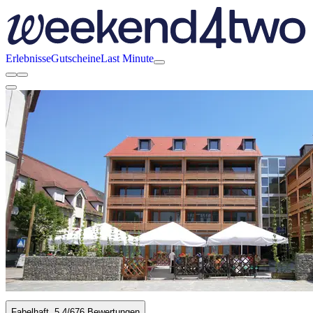
Erlebnisse
Gutscheine
Last Minute
Fabelhaft
5.4
/6
76 Bewertungen