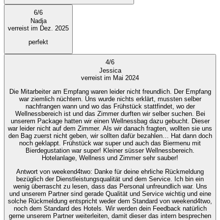
6
/
6
Nadja
verreist im Dez. 2025
perfekt
4
/
6
Jessica
verreist im Mai 2024
Die Mitarbeiter am Empfang waren leider nicht freundlich. Der Empfang
war ziemlich nüchtern. Uns wurde nichts erklärt, mussten selber
nachfrangen wann und wo das Frühstück stattfindet, wo der
Wellnessbereich ist und das Zimmer durften wir selber suchen. Bei
unserem Package hatten wir einen Wellnessbag dazu gebucht. Dieser
war leider nicht auf dem Zimmer. Als wir danach fragten, wollten sie uns
den Bag zuerst nicht geben, wir sollten dafür bezahlen… Hat dann doch
noch geklappt. Frühstück war super und auch das Biermenu mit
Bierdegustation war super! Kleiner süsser Wellnessbereich.
Hotelanlage, Wellness und Zimmer sehr sauber!
Antwort von weekend4two
: Danke für deine ehrliche Rückmeldung
bezüglich der Dienstleistungsqualität und dem Service. Ich bin ein
wenig überrascht zu lesen, dass das Personal unfreundlich war. Uns
und unserem Partner sind gerade Qualität und Service wichtig und eine
solche Rückmeldung entspricht weder dem Standard von weekend4two,
noch dem Standard des Hotels. Wir werden dein Feedback natürlich
gerne unserem Partner weiterleiten, damit dieser das intern besprechen