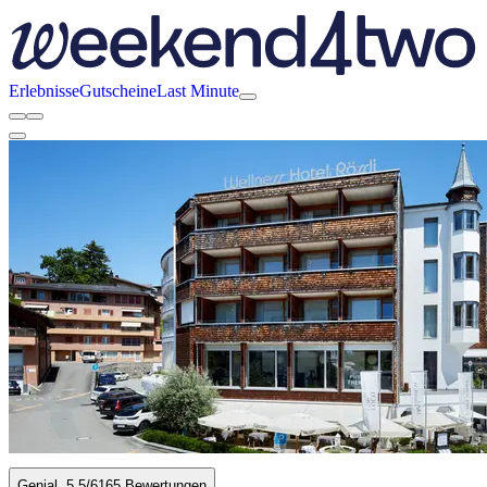
Erlebnisse
Gutscheine
Last Minute
Genial
5.5
/6
165 Bewertungen