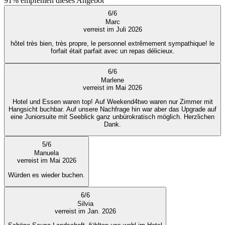
91%
empfehlen dieses Angebot
6
/
6
Marc
verreist im Juli 2026
hôtel très bien, très propre, le personnel extrêmement sympathique! le
forfait était parfait avec un repas délicieux.
6
/
6
Marlene
verreist im Mai 2026
Hotel und Essen waren top! Auf Weekend4two waren nur Zimmer mit
Hangsicht buchbar. Auf unsere Nachfrage hin war aber das Upgrade auf
eine Juniorsuite mit Seeblick ganz unbürokratisch möglich. Herzlichen
Dank.
5
/
6
Manuela
verreist im Mai 2026
Würden es wieder buchen.
6
/
6
Silvia
verreist im Jan. 2026