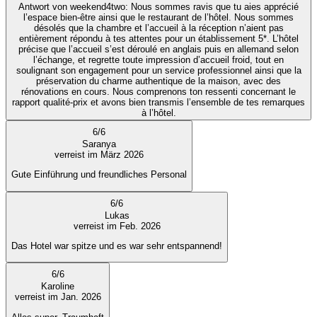
Antwort von weekend4two
: Nous sommes ravis que tu aies apprécié
l’espace bien-être ainsi que le restaurant de l’hôtel. Nous sommes
désolés que la chambre et l’accueil à la réception n’aient pas
entièrement répondu à tes attentes pour un établissement 5*. L’hôtel
précise que l’accueil s’est déroulé en anglais puis en allemand selon
l’échange, et regrette toute impression d’accueil froid, tout en
soulignant son engagement pour un service professionnel ainsi que la
préservation du charme authentique de la maison, avec des
rénovations en cours. Nous comprenons ton ressenti concernant le
rapport qualité-prix et avons bien transmis l’ensemble de tes remarques
à l’hôtel.
6
/
6
Saranya
verreist im März 2026
Gute Einführung und freundliches Personal
6
/
6
Lukas
verreist im Feb. 2026
Das Hotel war spitze und es war sehr entspannend!
6
/
6
Karoline
verreist im Jan. 2026