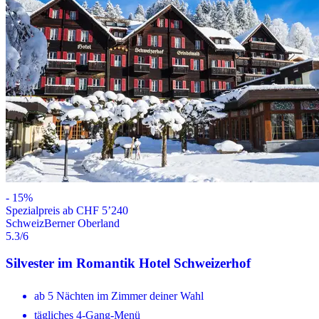
-
15
%
Spezialpreis ab CHF 5’240
Schweiz
Berner Oberland
5.3
/6
Silvester im Romantik Hotel Schweizerhof
ab 5 Nächten im Zimmer deiner Wahl
tägliches 4-Gang-Menü