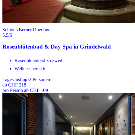
Schweiz
Berner Oberland
5.5
/6
Rosenblütenbad & Day Spa in Grindelwald
Rosenblütenbad zu zweit
Wellnessbereich
Tagesausflug
·
2
Personen
·
ab
CHF 218
pro Person ab CHF 109