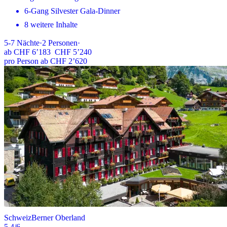
6-Gang Silvester Gala-Dinner
8 weitere Inhalte
5-7
Nächte
·
2
Personen
·
ab
CHF 6’183
CHF 5’240
pro Person ab CHF 2’620
Schweiz
Berner Oberland
5.4
/6