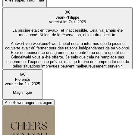
Alles super. Traumhaft
3
/
6
Jean-Philippe
verreist im Okt. 2025
La piscine était en travaux, et inaccessible. Cela n'a jamais été
mentionné. Ni lors de la réservation, ni lors du check-in.
Antwort von weekend4two
: L’hôtel nous a informés que la piscine
couverte avait dû fermer pour des raisons indépendantes de sa volonté.
Pour compenser ce désagrément, une entrée au centre sportif de
Grindelwald vous a été offerte. Je sais que cela ne remplace pas
entièrement l’expérience prévue, mais je te prie de comprendre que de
telles situations imprévues peuvent malheureusement survenir.
6
/
6
Florence
verreist im Juli 2025
Magnifique
Alle Bewertungen anzeigen