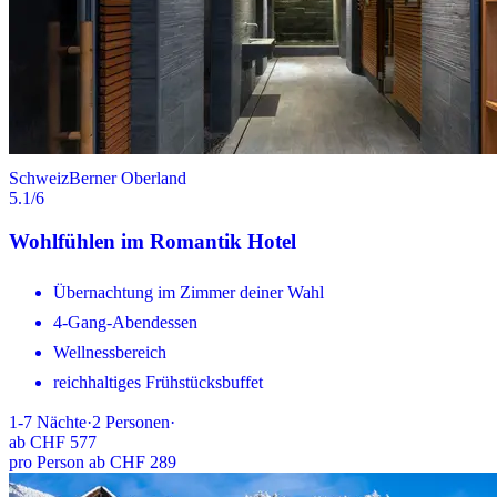
Schweiz
Berner Oberland
5.1
/6
Wohlfühlen im Romantik Hotel
Übernachtung im Zimmer deiner Wahl
4-Gang-Abendessen
Wellnessbereich
reichhaltiges Frühstücksbuffet
1-7
Nächte
·
2
Personen
·
ab
CHF 577
pro Person ab CHF 289