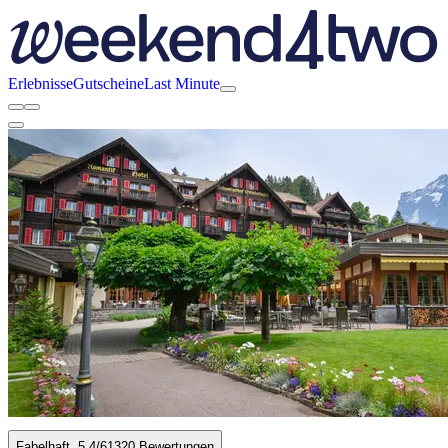
Erlebnisse
Gutscheine
Last Minute
Fabelhaft
5.4
/6
1320 Bewertungen