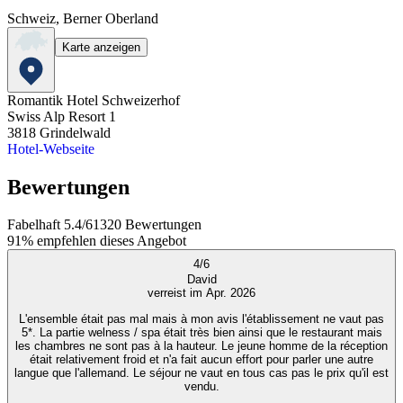
Schweiz, Berner Oberland
Karte anzeigen
Romantik Hotel Schweizerhof
Swiss Alp Resort 1
3818
Grindelwald
Hotel-Webseite
Bewertungen
Fabelhaft
5.4
/
6
1320
Bewertungen
91%
empfehlen dieses Angebot
4
/
6
David
verreist im Apr. 2026
L'ensemble était pas mal mais à mon avis l'établissement ne vaut pas
5*. La partie welness / spa était très bien ainsi que le restaurant mais
les chambres ne sont pas à la hauteur. Le jeune homme de la réception
était relativement froid et n'a fait aucun effort pour parler une autre
langue que l'allemand. Le séjour ne vaut en tous cas pas le prix qu'il est
vendu.