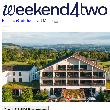
Erlebnisse
Gutscheine
Last Minute
Genial
5.6
/6
806 Bewertungen