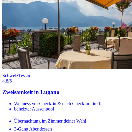
Schweiz
Tessin
4.8
/6
Zweisamkeit in Lugano
Wellness vor Check-in & nach Check-out inkl.
beheizter Aussenpool
Übernachtung im Zimmer deiner Wahl
3-Gang Abendessen