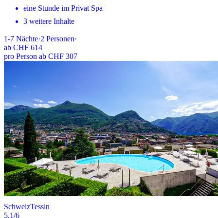
eine Stunde im Privat Spa
3 weitere Inhalte
1-7
Nächte
·
2
Personen
·
ab
CHF 614
pro Person ab CHF 307
Schweiz
Tessin
5.1
/6