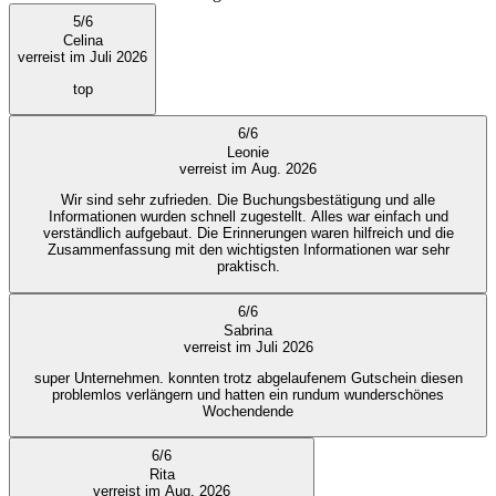
5
/
6
Celina
verreist im Juli 2026
top
6
/
6
Leonie
verreist im Aug. 2026
Wir sind sehr zufrieden. Die Buchungsbestätigung und alle
Informationen wurden schnell zugestellt. Alles war einfach und
verständlich aufgebaut. Die Erinnerungen waren hilfreich und die
Zusammenfassung mit den wichtigsten Informationen war sehr
praktisch.
6
/
6
Sabrina
verreist im Juli 2026
super Unternehmen. konnten trotz abgelaufenem Gutschein diesen
problemlos verlängern und hatten ein rundum wunderschönes
Wochendende
6
/
6
Rita
verreist im Aug. 2026