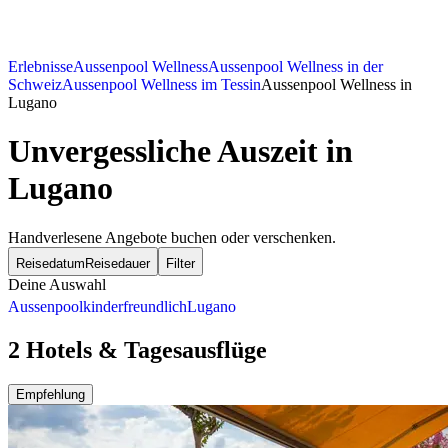
Erlebnisse
Aussenpool Wellness
Aussenpool Wellness in der
Schweiz
Aussenpool Wellness im Tessin
Aussenpool Wellness in
Lugano
Unvergessliche Auszeit in
Lugano
Handverlesene Angebote buchen oder verschenken.
Reisedatum
Reisedauer
Filter
Deine Auswahl
Aussenpool
kinderfreundlich
Lugano
2 Hotels & Tagesausflüge
Empfehlung