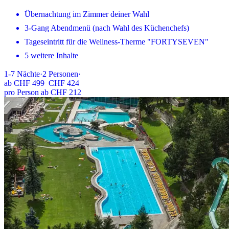
Übernachtung im Zimmer deiner Wahl
3-Gang Abendmenü (nach Wahl des Küchenchefs)
Tageseintritt für die Wellness-Therme "FORTYSEVEN"
5 weitere Inhalte
1-7
Nächte
·
2
Personen
·
ab
CHF 499
CHF 424
pro Person ab CHF 212