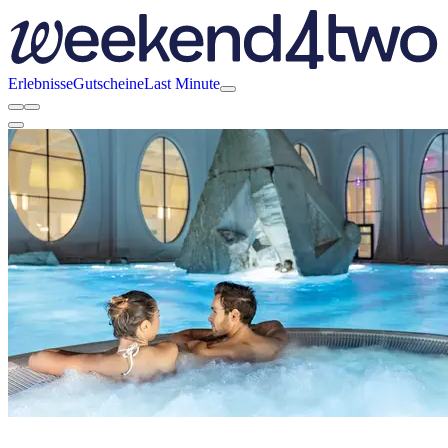
Erlebnisse
Gutscheine
Last Minute