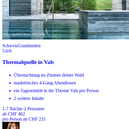
Schweiz
Graubünden
5.6
/6
Thermalquelle in Vals
Übernachtung im Zimmer deiner Wahl
marktfrisches 4-Gang Abendessen
ein Tageseintritt in die Therme Vals pro Person
2 weitere Inhalte
1-7
Nächte
·
2
Personen
·
ab
CHF 462
pro Person ab CHF 231