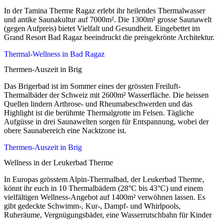
In der Tamina Therme Ragaz erlebt ihr heilendes Thermalwasser
und antike Saunakultur auf 7000m². Die 1300m² grosse Saunawelt
(gegen Aufpreis) bietet Vielfalt und Gesundheit. Eingebettet im
Grand Resort Bad Ragaz beeindruckt die preisgekrönte Architektur.
Thermal-Wellness in Bad Ragaz
Thermen-Auszeit in Brig
Das Brigerbad ist im Sommer eines der grössten Freiluft-
Thermalbäder der Schweiz mit 2600m² Wasserfläche. Die heissen
Quellen lindern Arthrose- und Rheumabeschwerden und das
Highlight ist die berühmte Thermalgrotte im Felsen. Tägliche
Aufgüsse in drei Saunawelten sorgen für Entspannung, wobei der
obere Saunabereich eine Nacktzone ist.
Thermen-Auszeit in Brig
Wellness in der Leukerbad Therme
In Europas grösstem Alpin-Thermalbad, der Leukerbad Therme,
könnt ihr euch in 10 Thermalbädern (28°C bis 43°C) und einem
vielfältigen Wellness-Angebot auf 1400m² verwöhnen lassen. Es
gibt gedeckte Schwimm-, Kur-, Dampf- und Whirlpools,
Ruheräume, Vergnügungsbäder, eine Wasserrutschbahn für Kinder