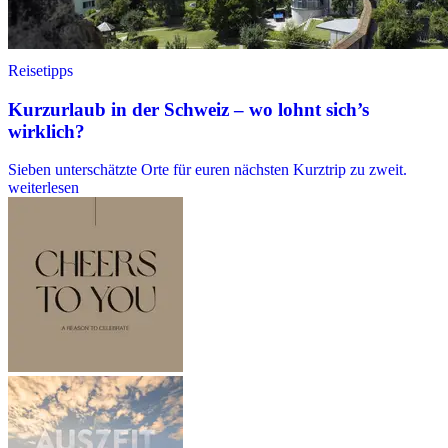
Reisetipps
Kurzurlaub in der Schweiz – wo lohnt sich’s
wirklich?
Sieben unterschätzte Orte für euren nächsten Kurztrip zu zweit.
weiterlesen