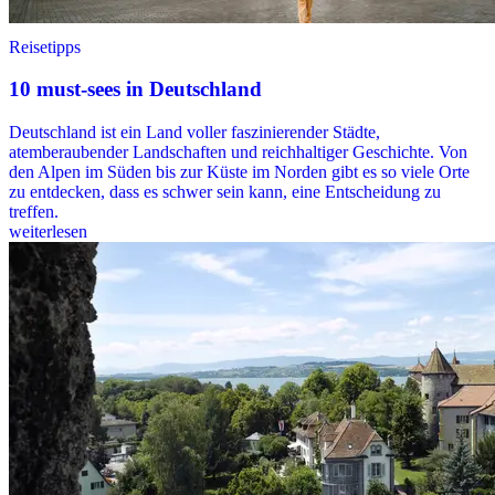
Reisetipps
10 must-sees in Deutschland
Deutschland ist ein Land voller faszinierender Städte,
atemberaubender Landschaften und reichhaltiger Geschichte. Von
den Alpen im Süden bis zur Küste im Norden gibt es so viele Orte
zu entdecken, dass es schwer sein kann, eine Entscheidung zu
treffen.
weiterlesen