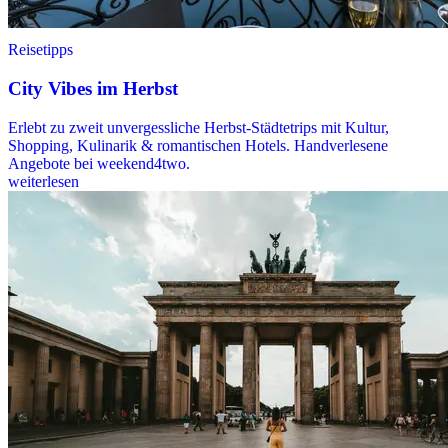
Reisetipps
City Vibes im Herbst
Erlebt zu zweit unvergessliche Herbst-Städtetrips mit Kultur,
Shopping, Kulinarik & romantischen Hotels. Handverlesene
Angebote bei weekend4two.
weiterlesen