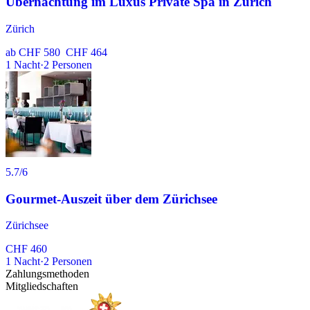
Übernachtung im Luxus Private Spa in Zürich
Zürich
ab
CHF 580
CHF 464
1
Nacht
·
2
Personen
5.7
/6
Gourmet-Auszeit über dem Zürichsee
Zürichsee
CHF 460
1
Nacht
·
2
Personen
Zahlungsmethoden
Mitgliedschaften