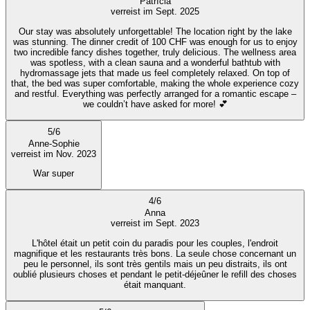
Patrícia
verreist im Sept. 2025
Our stay was absolutely unforgettable! The location right by the lake
was stunning. The dinner credit of 100 CHF was enough for us to enjoy
two incredible fancy dishes together, truly delicious. The wellness area
was spotless, with a clean sauna and a wonderful bathtub with
hydromassage jets that made us feel completely relaxed. On top of
that, the bed was super comfortable, making the whole experience cozy
and restful. Everything was perfectly arranged for a romantic escape –
we couldn’t have asked for more! 💕
5
/
6
Anne-Sophie
verreist im Nov. 2023
War super
4
/
6
Anna
verreist im Sept. 2023
L'hôtel était un petit coin du paradis pour les couples, l'endroit
magnifique et les restaurants très bons. La seule chose concernant un
peu le personnel, ils sont très gentils mais un peu distraits, ils ont
oublié plusieurs choses et pendant le petit-déjeûner le refill des choses
était manquant.