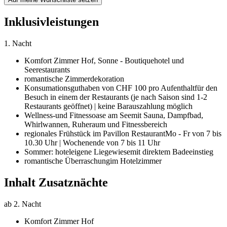
Inklusivleistungen
1. Nacht
Komfort Zimmer Hof,
Sonne - Boutiquehotel und
Seerestaurants
romantische Zimmerdekoration
Konsumationsguthaben von CHF 100 pro Aufenthalt
für den
Besuch in einem der Restaurants (je nach Saison sind 1-2
Restaurants geöffnet) | keine Barauszahlung möglich
Wellness-und Fitnessoase am See
mit Sauna, Dampfbad,
Whirlwannen, Ruheraum und Fitnessbereich
regionales Frühstück im Pavillon Restaurant
Mo - Fr von 7 bis
10.30 Uhr | Wochenende von 7 bis 11 Uhr
Sommer: hoteleigene Liegewiese
mit direktem Badeeinstieg
romantische Überraschung
im Hotelzimmer
Inhalt Zusatznächte
ab 2. Nacht
Komfort Zimmer Hof