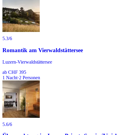
5.3
/6
Romantik am Vierwaldstättersee
Luzern-Vierwaldstättersee
ab
CHF 395
1
Nacht
·
2
Personen
5.6
/6