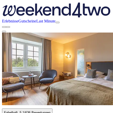
Erlebnisse
Gutscheine
Last Minute
Fabelhaft
5.1
/6
36 Bewertungen