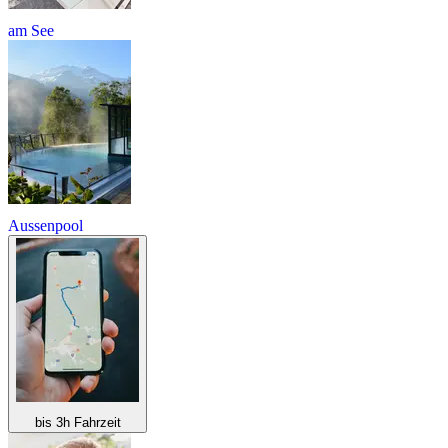
am See
Aussenpool
bis 3h Fahrzeit