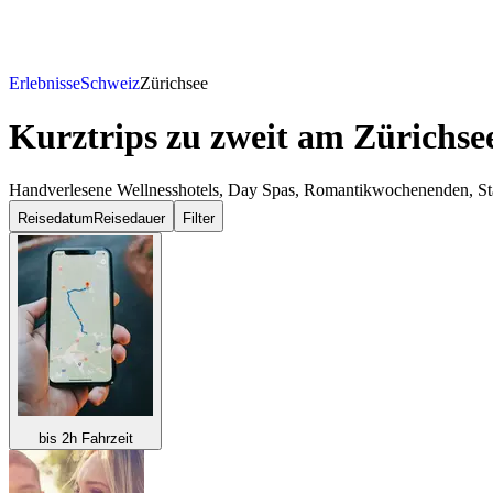
Erlebnisse
Schweiz
Zürichsee
Kurztrips zu zweit
am Zürichse
Handverlesene Wellnesshotels, Day Spas, Romantikwochenenden, Städ
Reisedatum
Reisedauer
Filter
bis 2h Fahrzeit