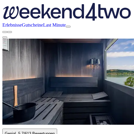
Erlebnisse
Gutscheine
Last Minute
Genial
5.7
/6
13 Bewertungen