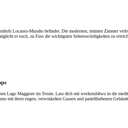
ahnhofs Locarno-Muralto befindet. Die modernen, intimen Zimmer ver
möglicht es euch, zu Fuss die wichtigsten Sehenswürdigkeiten zu erreic
pps
chen Lago Maggiore im Tessin. Lass dich mit weekend4two in die medi
carno mit ihren engen, verwinkelten Gassen und pastellfarbenen Gebäud