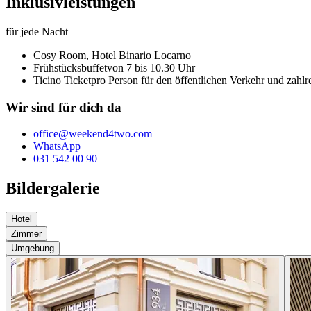
Inklusivleistungen
für jede Nacht
Cosy Room,
Hotel Binario Locarno
Frühstücksbuffet
von 7 bis 10.30 Uhr
Ticino Ticket
pro Person für den öffentlichen Verkehr und zahl
Wir sind für dich da
office@weekend4two.com
WhatsApp
031 542 00 90
Bildergalerie
Hotel
Zimmer
Umgebung