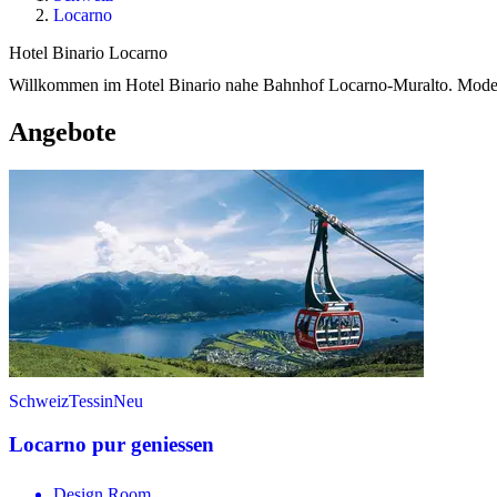
Locarno
Hotel Binario Locarno
Willkommen im Hotel Binario nahe Bahnhof Locarno-Muralto. Moderne 
Angebote
Schweiz
Tessin
Neu
Locarno pur geniessen
Design Room