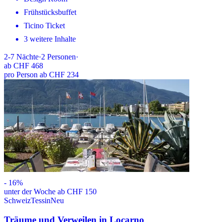
Frühstücksbuffet
Ticino Ticket
3 weitere Inhalte
2-7
Nächte
·
2
Personen
·
ab
CHF 468
pro Person ab CHF 234
-
16
%
unter der Woche ab CHF 150
Schweiz
Tessin
Neu
Träume und Verweilen in Locarno