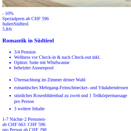
-
10
%
Spezialpreis ab CHF 596
Italien
Südtirol
5.8
/6
Romantik in Südtirol
3/4 Pension
Wellness vor Check-in & nach Check-out inkl.
Option: Suite mit Whirlwanne
beheizter Aussenpool
Übernachtung im Zimmer deiner Wahl
romantisches Mehrgang-Feinschmecker- und Vitalabendessen
sinnliches Rosenblütenbad zu zweit und 1 Teilkörpermassage
pro Person
3 weitere Inhalte
1-7
Nächte
·
2
Personen
·
ab
CHF 663
CHF 596
pro Person ab CHF 298