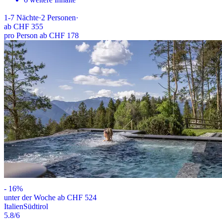
1-7
Nächte
·
2
Personen
·
ab
CHF 355
pro Person ab CHF 178
-
16
%
unter der Woche ab CHF 524
Italien
Südtirol
5.8
/6