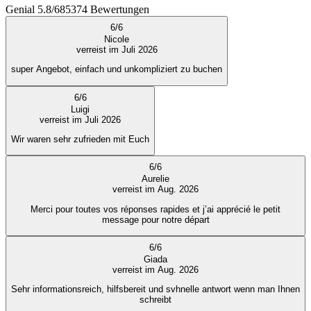
Genial
5.8
/
6
85374
Bewertungen
6
/
6
Nicole
verreist im Juli 2026
super Angebot, einfach und unkompliziert zu buchen
6
/
6
Luigi
verreist im Juli 2026
Wir waren sehr zufrieden mit Euch
6
/
6
Aurelie
verreist im Aug. 2026
Merci pour toutes vos réponses rapides et j’ai apprécié le petit
message pour notre départ
6
/
6
Giada
verreist im Aug. 2026
Sehr informationsreich, hilfsbereit und svhnelle antwort wenn man Ihnen
schreibt