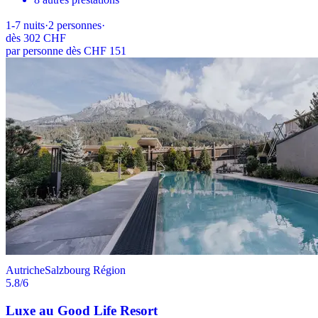
1-7
nuits
·
2
personnes
·
dès
302 CHF
par personne dès CHF 151
Autriche
Salzbourg Région
5.8
/6
Luxe au Good Life Resort