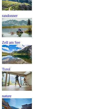
randonner
Zell am See
Tyrol
nature