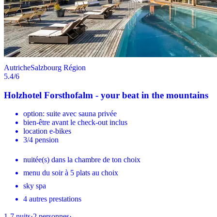
Autriche
Salzbourg Région
5.4
/6
Holzhotel Forsthofalm - your beat in the mountains
option: suite avec sauna privée
bien-être avant le check-out inclus
location e-bikes
3/4 pension
nuitée(s) dans la chambre de ton choix
menu du soir à 5 plats au choix
sky spa
4 autres prestations
1-7
nuits
·
2
personnes
·