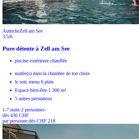
Autriche
Zell am See
3.5
/6
Pure détente à Zell am See
piscine extérieure chauffée
nuitée(s) dans la chambre de ton choix
le soir, menu 6 plats
Espace bien-être 1 300 m²
5 autres prestations
1-7
nuits
·
2
personnes
·
dès
436 CHF
par personne dès CHF 218