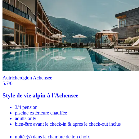
Autriche
région Achensee
5.7
/6
Style de vie alpin à l'Achensee
3/4 pension
piscine extérieure chauffée
adults only
bien-être avant le check-in & après le check-out inclus
nuitée(s) dans la chambre de ton choix