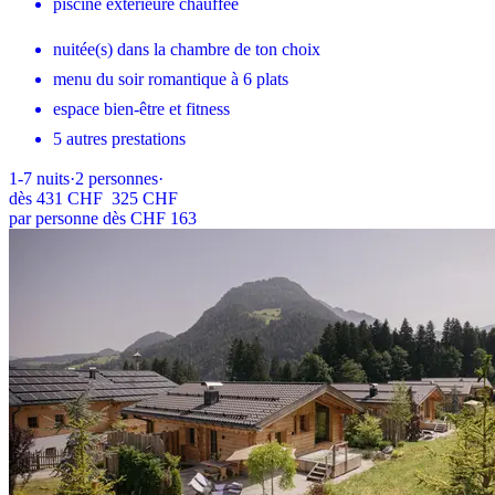
piscine extérieure chauffée
nuitée(s) dans la chambre de ton choix
menu du soir romantique à 6 plats
espace bien-être et fitness
5 autres prestations
1-7
nuits
·
2
personnes
·
dès
431 CHF
325 CHF
par personne dès CHF 163