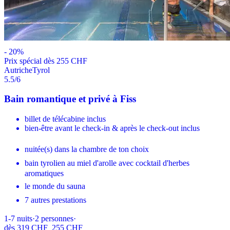
-
20
%
Prix ​​spécial dès 255 CHF
Autriche
Tyrol
5.5
/6
Bain romantique et privé à Fiss
billet de télécabine inclus
bien-être avant le check-in & après le check-out inclus
nuitée(s) dans la chambre de ton choix
bain tyrolien au miel d'arolle avec cocktail d'herbes
aromatiques
le monde du sauna
7 autres prestations
1-7
nuits
·
2
personnes
·
dès
319 CHF
255 CHF