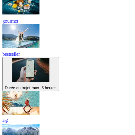
gourmet
bestseller
Durée du trajet max. 3 heures
été