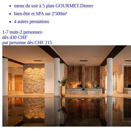
menu du soir à 5 plats GOURMET.Dinner
bien-être et SPA sur 2'500m²
4 autres prestations
1-7
nuits
·
2
personnes
·
dès
430 CHF
par personne dès CHF 215