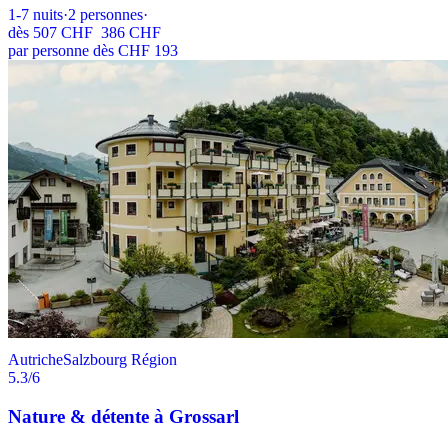
1-7
nuits
·
2
personnes
·
dès
507 CHF
386 CHF
par personne dès CHF 193
Autriche
Salzbourg Région
5.3
/6
Nature & détente à Grossarl