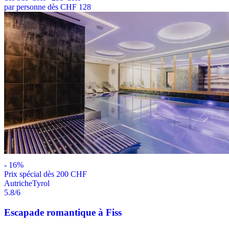
par personne dès CHF 128
-
16
%
Prix ​​spécial dès 200 CHF
Autriche
Tyrol
5.8
/6
Escapade romantique à Fiss