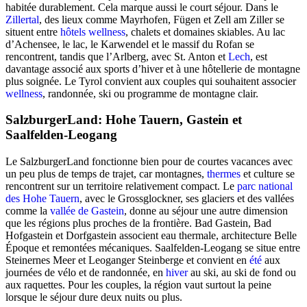
habitée durablement. Cela marque aussi le court séjour. Dans le
Zillertal
, des lieux comme Mayrhofen, Fügen et Zell am Ziller se
situent entre
hôtels wellness
, chalets et domaines skiables. Au lac
d’Achensee, le lac, le Karwendel et le massif du Rofan se
rencontrent, tandis que l’Arlberg, avec St. Anton et
Lech
, est
davantage associé aux sports d’hiver et à une hôtellerie de montagne
plus soignée. Le Tyrol convient aux couples qui souhaitent associer
wellness
, randonnée, ski ou programme de montagne clair.
SalzburgerLand: Hohe Tauern, Gastein et
Saalfelden-Leogang
Le SalzburgerLand fonctionne bien pour de courtes vacances avec
un peu plus de temps de trajet, car montagnes,
thermes
et culture se
rencontrent sur un territoire relativement compact. Le
parc national
des Hohe Tauern
, avec le Grossglockner, ses glaciers et des vallées
comme la
vallée de Gastein
, donne au séjour une autre dimension
que les régions plus proches de la frontière. Bad Gastein, Bad
Hofgastein et Dorfgastein associent eau thermale, architecture Belle
Époque et remontées mécaniques. Saalfelden-Leogang se situe entre
Steinernes Meer et Leoganger Steinberge et convient en
été
aux
journées de vélo et de randonnée, en
hiver
au ski, au ski de fond ou
aux raquettes. Pour les couples, la région vaut surtout la peine
lorsque le séjour dure deux nuits ou plus.