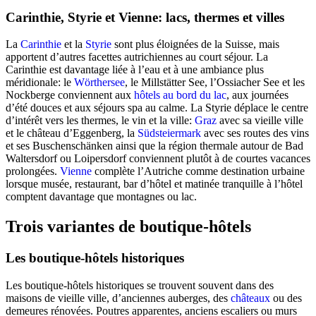
Carinthie, Styrie et Vienne: lacs, thermes et villes
La
Carinthie
et la
Styrie
sont plus éloignées de la Suisse, mais
apportent d’autres facettes autrichiennes au court séjour. La
Carinthie est davantage liée à l’eau et à une ambiance plus
méridionale: le
Wörthersee
, le Millstätter See, l’Ossiacher See et les
Nockberge conviennent aux
hôtels
au bord du lac
, aux journées
d’été douces et aux séjours spa au calme. La Styrie déplace le centre
d’intérêt vers les thermes, le vin et la ville:
Graz
avec sa vieille ville
et le château d’Eggenberg, la
Südsteiermark
avec ses routes des vins
et ses Buschenschänken ainsi que la région thermale autour de Bad
Waltersdorf ou Loipersdorf conviennent plutôt à de courtes vacances
prolongées.
Vienne
complète l’Autriche comme destination urbaine
lorsque musée, restaurant, bar d’hôtel et matinée tranquille à l’hôtel
comptent davantage que montagnes ou lac.
Trois variantes de boutique-hôtels
Les boutique-hôtels historiques
Les boutique-hôtels historiques se trouvent souvent dans des
maisons de vieille ville, d’anciennes auberges, des
châteaux
ou des
demeures rénovées. Poutres apparentes, anciens escaliers ou murs