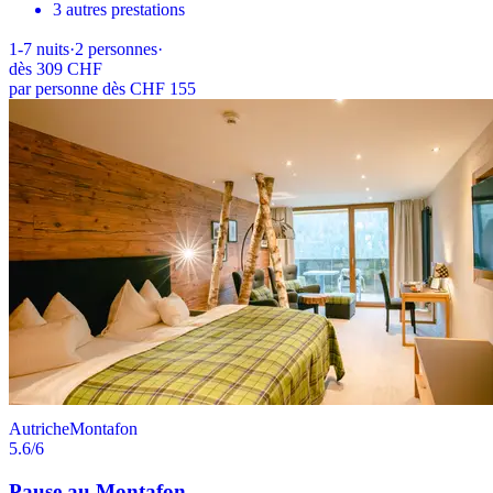
3 autres prestations
1-7
nuits
·
2
personnes
·
dès
309 CHF
par personne dès CHF 155
Autriche
Montafon
5.6
/6
Pause au Montafon