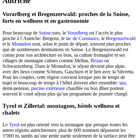
Autriche
Vorarlberg et Bregenzerwald: proches de la Suisse,
forts en wellness et en gastronomie
Pour beaucoup de
Suisse
:sses, le
Vorarlberg
est l’accès le plus
proche à l’Autriche: Bregenz, le
lac de Constance
, le
Bregenzerwald
et le
Montafon
sont, selon le point de départ, souvent plus proches
que de nombreuses destinations en Suisse. Le Bregenzerwald est
connu pour son architecture en bois, sa culture fromagère et ses
villages de montagne calmes comme Mellau,
Bezau
ou
Schwarzenberg. Dans le Montafon, le séjour devient plus alpin,
avec des lieux comme Schruns, Gaschurn et le lien avec la Silvretta.
Pour les couples, cette région convient lorsque peu de temps de
trajet et beaucoup de temps à l’hôtel doivent aller ensemble:
spa
,
demi-pension,
piscine extérieure
chauffée ou bon dîner portent
souvent le court séjour plus qu’un programme de journée chargé.
Tyrol et Zillertal: montagnes, hôtels wellness et
chalets
Le
Tyrol
est plus orienté vers la montagne que presque toutes les
autres régions autrichiennes: plus de 600 sommets dépassent les
3’000 m, tandis qu’une petite partie seulement de la surface peut être