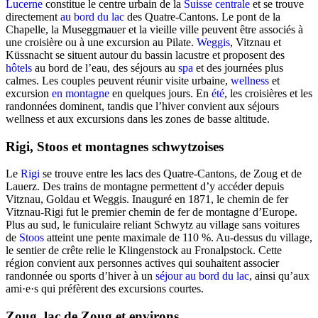
Lucerne
constitue le centre urbain de la
Suisse centrale
et se trouve
directement
au bord du lac
des Quatre-Cantons. Le pont de la
Chapelle, la Museggmauer et la vieille ville peuvent être associés à
une croisière ou à une excursion au Pilate.
Weggis
, Vitznau et
Küssnacht se situent autour du bassin lacustre et proposent des
hôtels
au bord de l’eau, des séjours au
spa
et des journées plus
calmes. Les couples peuvent réunir visite urbaine,
wellness
et
excursion
en montagne
en quelques jours. En
été
, les croisières et les
randonnées dominent, tandis que l’hiver convient aux séjours
wellness et aux excursions dans les zones de basse altitude.
Rigi, Stoos et montagnes schwytzoises
Le
Rigi
se trouve entre les lacs des Quatre-Cantons, de Zoug et de
Lauerz. Des trains de montagne permettent d’y accéder depuis
Vitznau, Goldau et Weggis. Inauguré en 1871, le chemin de fer
Vitznau-Rigi fut le premier chemin de fer de montagne d’Europe.
Plus au sud, le funiculaire reliant Schwytz au village sans voitures
de
Stoos
atteint une pente maximale de 110 %. Au-dessus du village,
le sentier de crête relie le Klingenstock au Fronalpstock. Cette
région convient aux personnes actives qui souhaitent associer
randonnée ou sports d’hiver à un
séjour au bord du lac
, ainsi qu’aux
ami·e·s qui préfèrent des excursions courtes.
Zoug, lac de Zoug et environs