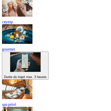
citytrip
gourmet
Durée du trajet max. 3 heures
spa privé