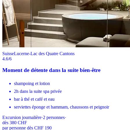
Suisse
Lucerne-Lac des Quatre Cantons
4.6
/6
Moment de détente dans la suite bien-être
shampoing et lotion
2h dans la suite spa privée
bar à thé et café et eau
serviettes éponge et hammam, chaussons et peignoir
Excursion journalière
·
2
personnes
·
dès
380 CHF
par personne dès CHF 190