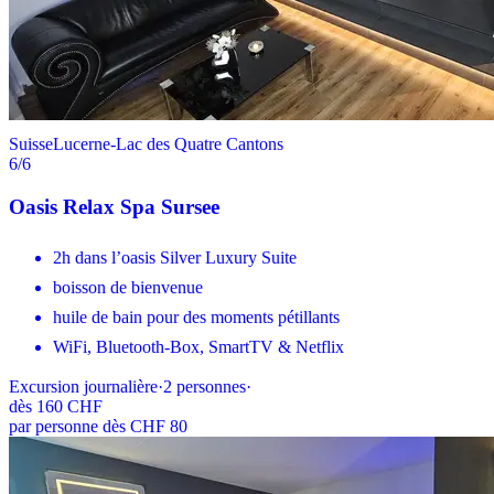
Suisse
Lucerne-Lac des Quatre Cantons
6
/6
Oasis Relax Spa Sursee
2h dans l’oasis Silver Luxury Suite
boisson de bienvenue
huile de bain pour des moments pétillants
WiFi, Bluetooth-Box, SmartTV & Netflix
Excursion journalière
·
2
personnes
·
dès
160 CHF
par personne dès CHF 80