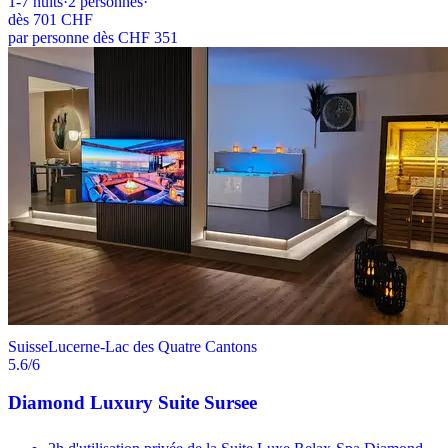
1-7
nuits
·
2
personnes
·
dès
701 CHF
par personne dès CHF 351
Suisse
Lucerne-Lac des Quatre Cantons
5.6
/6
Diamond Luxury Suite Sursee