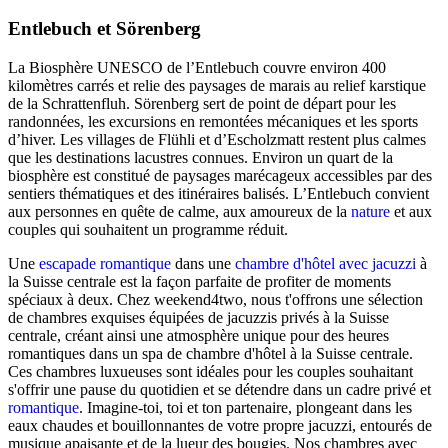
Entlebuch et Sörenberg
La Biosphère UNESCO de l’Entlebuch couvre environ 400
kilomètres carrés et relie des paysages de marais au relief karstique
de la Schrattenfluh. Sörenberg sert de point de départ pour les
randonnées, les excursions en remontées mécaniques et les sports
d’hiver. Les villages de Flühli et d’Escholzmatt restent plus calmes
que les destinations lacustres connues. Environ un quart de la
biosphère est constitué de paysages marécageux accessibles par des
sentiers thématiques et des itinéraires balisés. L’Entlebuch convient
aux personnes en quête de calme, aux amoureux de la
nature
et aux
couples qui souhaitent un programme réduit.
Une
escapade romantique
dans une
chambre d'hôtel avec jacuzzi
à
la Suisse centrale est la façon parfaite de profiter de moments
spéciaux à deux. Chez weekend4two, nous t'offrons une sélection
de chambres exquises équipées de jacuzzis privés à la Suisse
centrale, créant ainsi une atmosphère unique pour des heures
romantiques dans un spa de chambre d'hôtel à la Suisse centrale.
Ces chambres luxueuses sont idéales pour les couples souhaitant
s'offrir une pause du quotidien et se détendre dans un cadre privé et
romantique
. Imagine-toi, toi et ton partenaire, plongeant dans les
eaux chaudes et bouillonnantes de votre propre jacuzzi, entourés de
musique apaisante et de la lueur des bougies. Nos chambres avec