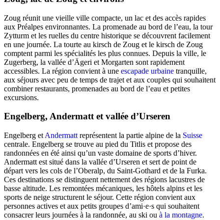
Zoug réunit une vieille ville compacte, un lac et des accès rapides
aux Préalpes environnantes. La promenade au bord de l’eau, la tour
Zytturm et les ruelles du centre historique se découvrent facilement
en une journée. La tourte au kirsch de Zoug et le kirsch de Zoug
comptent parmi les spécialités les plus connues. Depuis la ville, le
Zugerberg, la vallée d’Ägeri et Morgarten sont rapidement
accessibles. La région convient à une
escapade urbaine
tranquille,
aux séjours avec peu de temps de trajet et aux couples qui souhaitent
combiner restaurants, promenades au bord de l’eau et petites
excursions.
Engelberg, Andermatt et vallée d’Urseren
Engelberg et
Andermatt
représentent la partie alpine de la
Suisse
centrale. Engelberg se trouve au pied du Titlis et propose des
randonnées en été ainsi qu’un vaste domaine de sports d’hiver.
Andermatt est situé dans la vallée d’Urseren et sert de point de
départ vers les cols de l’Oberalp, du Saint-Gothard et de la Furka.
Ces destinations se distinguent nettement des régions lacustres de
basse altitude. Les remontées mécaniques, les hôtels alpins et les
sports de neige structurent le séjour. Cette région convient aux
personnes actives et aux petits groupes d’ami·e·s qui souhaitent
consacrer leurs journées à la randonnée, au ski ou
à la montagne
.