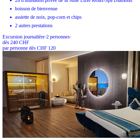
2h d'utilisation privée de la Suite Luxe Relax-Spa Diamond
boisson de bienvenue
assiette de noix, pop-corn et chips
2 autres prestations
Excursion journalière
·
2
personnes
·
dès
240 CHF
par personne dès CHF 120