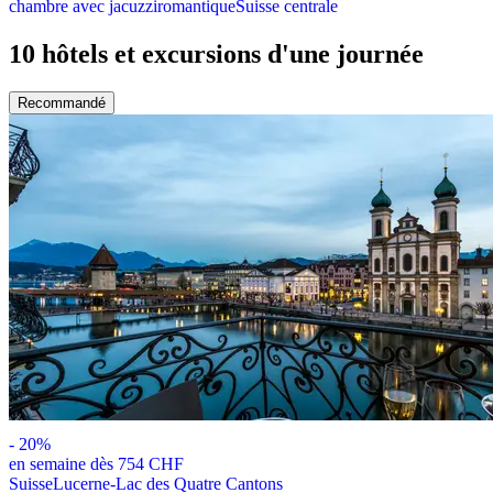
chambre avec jacuzzi
romantique
Suisse centrale
10 hôtels et excursions d'une journée
Recommandé
-
20
%
en semaine dès 754 CHF
Suisse
Lucerne-Lac des Quatre Cantons