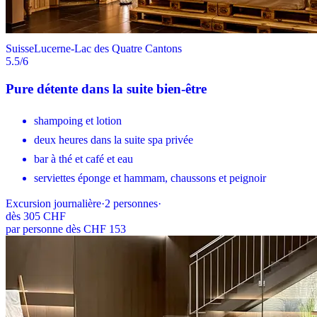
Suisse
Lucerne-Lac des Quatre Cantons
5.5
/6
Pure détente dans la suite bien-être
shampoing et lotion
deux heures dans la suite spa privée
bar à thé et café et eau
serviettes éponge et hammam, chaussons et peignoir
Excursion journalière
·
2
personnes
·
dès
305 CHF
par personne dès CHF 153