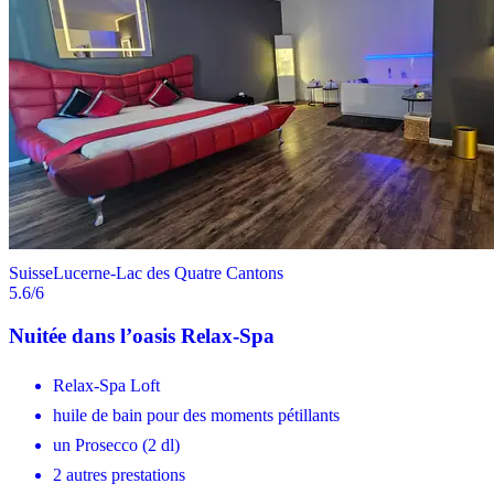
Suisse
Lucerne-Lac des Quatre Cantons
5.6
/6
Nuitée dans l’oasis Relax-Spa
Relax-Spa Loft
huile de bain pour des moments pétillants
un Prosecco (2 dl)
2 autres prestations