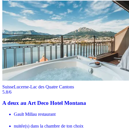
Suisse
Lucerne-Lac des Quatre Cantons
5.8
/6
A deux au Art Deco Hotel Montana
Gault Millau restaurant
nuitée(s) dans la chambre de ton choix