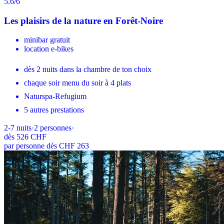
5.6
/6
Les plaisirs de la nature en Forêt-Noire
minibar gratuit
location e-bikes
dès 2 nuits dans la chambre de ton choix
chaque soir menu du soir à 4 plats
Naturspa-Refugium
5 autres prestations
2-7
nuits
·
2
personnes
·
dès
526 CHF
par personne dès CHF 263