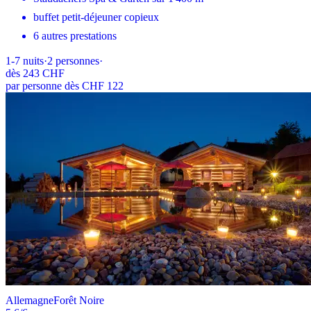
buffet petit-déjeuner copieux
6 autres prestations
1-7
nuits
·
2
personnes
·
dès
243 CHF
par personne dès CHF 122
Allemagne
Forêt Noire