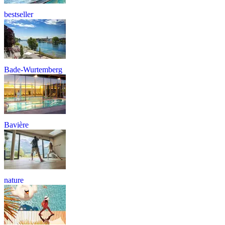
bestseller
Bade-Wurtemberg
Bavière
nature