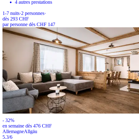
4 autres prestations
1-7
nuits
·
2
personnes
·
dès
293 CHF
par personne dès CHF 147
-
32
%
en semaine dès 476 CHF
Allemagne
Allgäu
5.3
/6