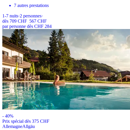
7 autres prestations
1-7
nuits
·
2
personnes
·
dès
709 CHF
567 CHF
par personne dès CHF 284
-
40
%
Prix ​​spécial dès 375 CHF
Allemagne
Allgäu