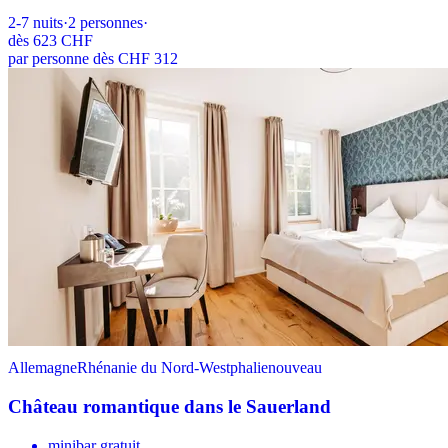
2-7
nuits
·
2
personnes
·
dès
623 CHF
par personne dès CHF 312
Allemagne
Rhénanie du Nord-Westphalie
nouveau
Château romantique dans le Sauerland
minibar gratuit