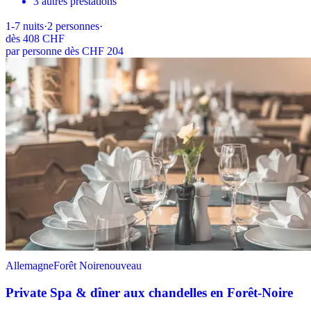
3 autres prestations
1-7
nuits
·
2
personnes
·
dès
408 CHF
par personne dès CHF 204
Allemagne
Forêt Noire
nouveau
Private Spa & dîner aux chandelles en Forêt-Noire