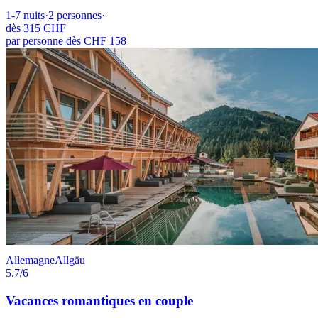
1-7
nuits
·
2
personnes
·
dès
315 CHF
par personne dès CHF 158
Allemagne
Allgäu
5.7
/6
Vacances romantiques en couple