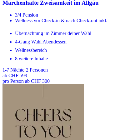
Märchenhafte Zweisamkeit im Allgäu
3/4 Pension
Wellness vor Check-in & nach Check-out inkl.
Übernachtung im Zimmer deiner Wahl
4-Gang Wahl Abendessen
Wellnessbereich
8 weitere Inhalte
1-7
Nächte
·
2
Personen
·
ab
CHF 599
pro Person ab CHF 300