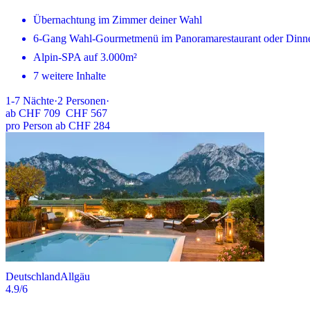
Übernachtung im Zimmer deiner Wahl
6-Gang Wahl-Gourmetmenü im Panoramarestaurant oder Dinne
Alpin-SPA auf 3.000m²
7 weitere Inhalte
1-7
Nächte
·
2
Personen
·
ab
CHF 709
CHF 567
pro Person ab CHF 284
Deutschland
Allgäu
4.9
/6