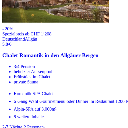
-
20
%
Spezialpreis ab CHF 1’208
Deutschland
Allgäu
5.8
/6
Chalet-Romantik in den Allgäuer Bergen
3/4 Pension
beheizter Aussenpool
Frühstück im Chalet
private Sauna
Romantik SPA Chalet
6-Gang Wahl-Gourmetmenü oder Dinner im Restaurant 1200
Alpin-SPA auf 3.000m²
8 weitere Inhalte
2-7
Nächte
·
2
Personen
·