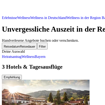
Erlebnisse
Wellness
Wellness in Deutschland
Wellness in der Region B
Unvergessliche Auszeit in der R
Handverlesene Angebote buchen oder verschenken.
Reisedatum
Reisedauer
Filter
Deine Auswahl
Heiratsantrag
Wellness
Bayern
3 Hotels & Tagesausflüge
Empfehlung