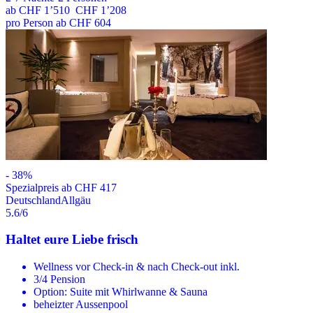
ab
CHF 1’510
CHF 1’208
pro Person ab CHF 604
-
38
%
Spezialpreis ab CHF 417
Deutschland
Allgäu
5.6
/6
Haltet eure Liebe frisch
Wellness vor Check-in & nach Check-out inkl.
3/4 Pension
Option: Suite mit Whirlwanne & Sauna
beheizter Aussenpool