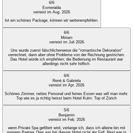
6
/
6
Esmeralda
verreist im Aug. 2026
Ist ein schönes Package, können wir weiterempfehlen.
6
/
6
Miriam
verreist im Juli 2026
Uns wurde zuerst fälschlicherweise die "romantische Dekoration"
verrechnet, dann aber ohne Probleme von der Rechnung gestrichen.
Das Hotel würde ich empfehlen; die Bedienung im Restaurant war
allerdings nicht sehr höflich.
6
/
6
René & Gabriela
verreist im Apr. 2026
Schönes Zimmer, nettes Personal und feines Essen was will man mehr.
Top wie es ja richtig heisst beim Hotel Kulm: Top of Zürich
5
/
6
Benjamin
verreist im Feb. 2026
wenn Private Spa gefiltert wird, verlange ich, dass ich alleine bin mit
meinem Partner. Dies war bei diesem Hotel nicht der Fall. Rest war in