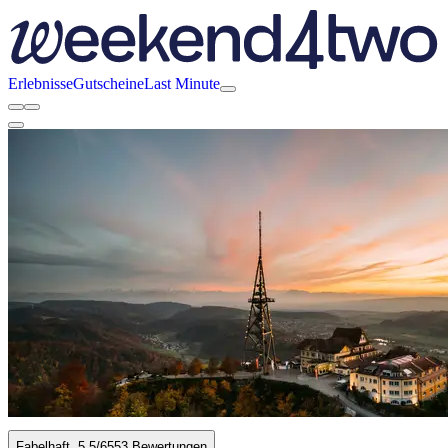
Erlebnisse
Gutscheine
Last Minute
Fabelhaft
5.5
/6
553 Bewertungen