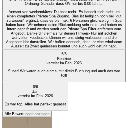
Ordnung. Schade, dass ÖV nur bis 0:00 fährt…
Antwort von weekend4two
: Du hast recht- Es handelt sich nicht um
einen komplettes Private Spa Zugang. Dies ist lediglich noch bei "gut
zu wissen" ergänzt, dass es bis max. 6 Personen gleichzeitig im Spa
haben kann. Wir nehmen deine Rückmeldung sehr ernst und haben es
intern geprüft und werden somit den Private Spa Filter entfernen vom
Angebot. Danke dir vielmals für deinen Hinweis- Nur mit solchen
wertvollen Feedbacks können wir uns stetig verbessern und die
Angebote klar darstellen. Wir hoffen dennoch, dass ihr eine erholsame
Auszeit zu Zweit geniessen konntet und euch wohl gefühlt habt.
6
/
6
Beatrice
verreist im Feb. 2026
Super! Wir waren auch einmal mit direkt Buchung und auch das war
toll!
6
/
6
Jan
verreist im Feb. 2026
Es war top. Alles hat perfekt gepasst
Alle Bewertungen anzeigen